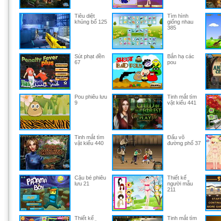
Tiêu diệt
Tìm hình
khủng bố 125
giống nhau
385
Sút phạt đền
Bắn hạ các
67
pou
Pou phiêu lưu
Tinh mắt tìm
9
vật kiểu 441
Tinh mắt tìm
Đấu võ
vật kiểu 440
đường phố 37
Cậu bé phiêu
Thiết kế
lưu 21
người mẫu
211
Thiết kế
Tinh mắt tìm