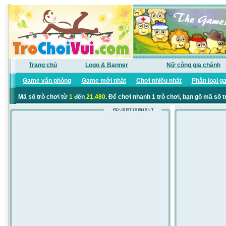
Trang chủ
Logo & Banner
Nữ công gia chánh
Game văn phòng
Game mới nhất
Chơi nhiều nhất
Phân loại g
Mã số trò chơi từ
1
đến
21.480
. Để chơi nhanh 1 trò chơi, bạn gõ mã số t