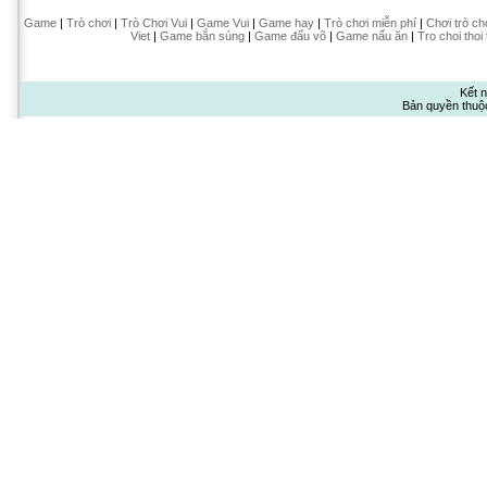
Game
|
Trò chơi
|
Trò Chơi Vui
|
Game Vui
|
Game hay
|
Trò chơi miễn phí
|
Chơi trò ch
Viet
|
Game bắn súng
|
Game đấu võ
|
Game nấu ăn
|
Tro choi thoi
Kết n
Bản quyền thuộ