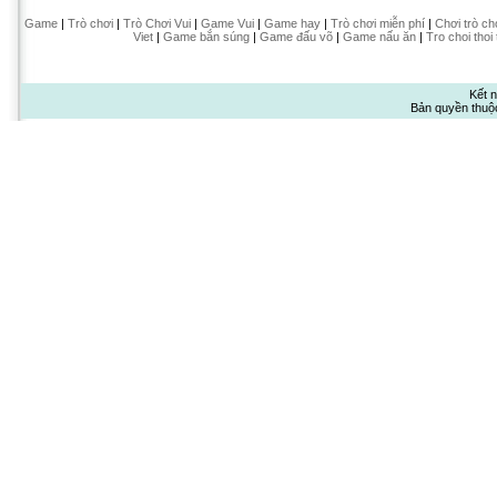
Game
|
Trò chơi
|
Trò Chơi Vui
|
Game Vui
|
Game hay
|
Trò chơi miễn phí
|
Chơi trò ch
Viet
|
Game bắn súng
|
Game đấu võ
|
Game nấu ăn
|
Tro choi thoi
Kết n
Bản quyền thuộ