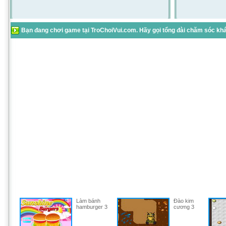
Bạn đang chơi game tại TroChoiVui.com. Hãy gọi tổng đài chăm sóc khác
Làm bánh
Đào kim
hamburger 3
cương 3