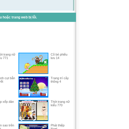
hoặc trang web bị lỗi.
ời trang nữ
Cô bé phiêu
ểu 771
lưu 14
nh cụt bắn
Trang trí cây
yết
thông 4
p xếp đàn
Thời trang nữ
kiểu 770
n sao trên
Phát thiệp
i
Noel