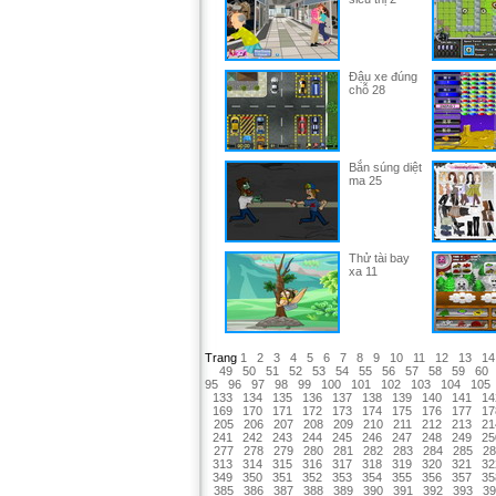
Đậu xe đúng
chỗ 28
Bắn súng diệt
ma 25
Thử tài bay
xa 11
Trang
1
2
3
4
5
6
7
8
9
10
11
12
13
14
49
50
51
52
53
54
55
56
57
58
59
60
95
96
97
98
99
100
101
102
103
104
105
133
134
135
136
137
138
139
140
141
14
169
170
171
172
173
174
175
176
177
17
205
206
207
208
209
210
211
212
213
21
241
242
243
244
245
246
247
248
249
25
277
278
279
280
281
282
283
284
285
28
313
314
315
316
317
318
319
320
321
32
349
350
351
352
353
354
355
356
357
35
385
386
387
388
389
390
391
392
393
39