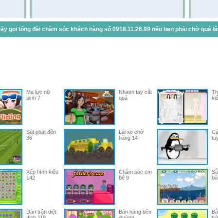
y gọi tổng đài chăm sóc khách hàng số 0918.11.26.99 nếu bạn phải chờ quá lâu 
Ma lực nữ
Nhanh tay cắt
Th
sinh 7
quả
ki
Sút phạt đền
Lái xe chở
Cá
36
hàng 14
tu
Xếp hình kiểu
Chăm sóc em
Sắ
142
bé 9
bò
Dàn trận diệt
Bán hàng bên
Bắ
địch 119
đường
trờ