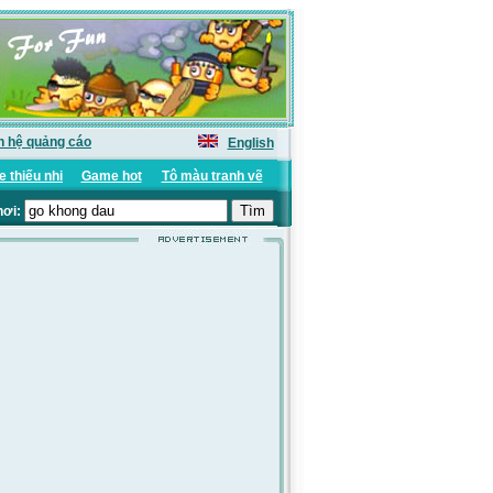
n hệ quảng cáo
English
 thiếu nhi
Game hot
Tô màu tranh vẽ
hơi: