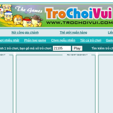
Nữ công gia chánh
Thế giới ngân hàng
Liê
ơi nhiều nhất
Phân loại game
Chọn ngẫu nhiên
Tất cả trò chơi
Game
nh 1 trò chơi, bạn gõ mã số trò chơi:
Tìm kiếm trò c