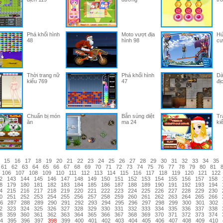
Phá khối hình
Moto vượt địa
Hứ
48
hình 98
cư
Thời trang nữ
Phá khối hình
Dà
kiểu 769
47
đị
Chuẩn bị món
Bắn súng diệt
Tr
ăn
ma 24
ki
15
16
17
18
19
20
21
22
23
24
25
26
27
28
29
30
31
32
33
34
35
61
62
63
64
65
66
67
68
69
70
71
72
73
74
75
76
77
78
79
80
81
106
107
108
109
110
111
112
113
114
115
116
117
118
119
120
121
122
2
143
144
145
146
147
148
149
150
151
152
153
154
155
156
157
158
8
179
180
181
182
183
184
185
186
187
188
189
190
191
192
193
194
4
215
216
217
218
219
220
221
222
223
224
225
226
227
228
229
230
0
251
252
253
254
255
256
257
258
259
260
261
262
263
264
265
266
6
287
288
289
290
291
292
293
294
295
296
297
298
299
300
301
302
2
323
324
325
326
327
328
329
330
331
332
333
334
335
336
337
338
8
359
360
361
362
363
364
365
366
367
368
369
370
371
372
373
374
4
395
396
397
398
399
400
401
402
403
404
405
406
407
408
409
410