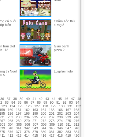
ng cá nuôi
Chăm sóc thú
ớp biển
cưng 8
n trận diệt
Giao bánh
ch 118
pizza 2
ang trí Noel
Luigi lái moto
ểu 5
36
37
38
39
40
41
42
43
44
45
46
47
48
82
83
84
85
86
87
88
89
90
91
92
93
94
123
124
125
126
127
128
129
130
131
132
159
160
161
162
163
164
165
166
167
168
195
196
197
198
199
200
201
202
203
204
231
232
233
234
235
236
237
238
239
240
267
268
269
270
271
272
273
274
275
276
303
304
305
306
307
308
309
310
311
312
339
340
341
342
343
344
345
346
347
348
375
376
377
378
379
380
381
382
383
384
411
412
413
414
415
416
417
418
419
420