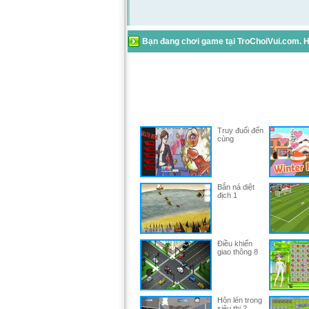
Bạn đang chơi game tại TroChoiVui.com. Hã
Truy đuổi đến
cùng
Bắn ná diệt
địch 1
Điều khiển
giao thông 8
Hôn lén trong
siêu thị 2