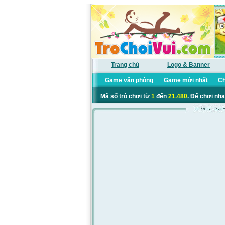
Trang chủ
Logo & Banner
Game văn phòng
Game mới nhất
Ch
Mã số trò chơi từ
1
đến
21.480
. Để chơi nha