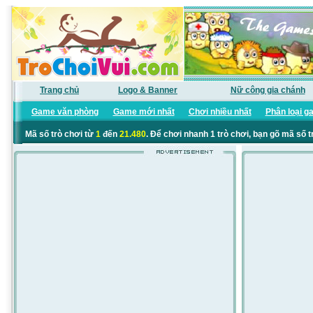
Trang chủ
Logo & Banner
Nữ công gia chánh
Game văn phòng
Game mới nhất
Chơi nhiều nhất
Phân loại g
Mã số trò chơi từ
1
đến
21.480
. Để chơi nhanh 1 trò chơi, bạn gõ mã số t