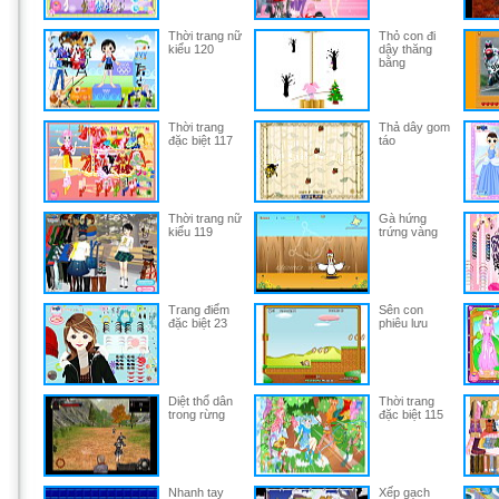
Thời trang nữ
Thỏ con đi
kiểu 120
dây thăng
bằng
Thời trang
Thả dây gom
đặc biệt 117
táo
Thời trang nữ
Gà hứng
kiểu 119
trứng vàng
Trang điểm
Sên con
đặc biệt 23
phiêu lưu
Diệt thổ dân
Thời trang
trong rừng
đặc biệt 115
Nhanh tay
Xếp gạch