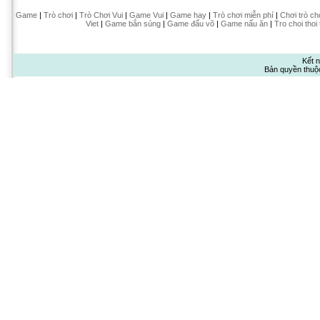
Game
|
Trò chơi
|
Trò Chơi Vui
|
Game Vui
|
Game hay
|
Trò chơi miễn phí
|
Chơi trò ch
Viet
|
Game bắn súng
|
Game đấu võ
|
Game nấu ăn
|
Tro choi thoi
Kết n
Bản quyền thuộ