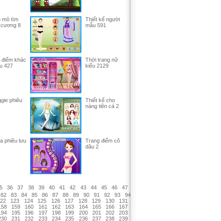
 mỏ tìm
Thiết kế người
 cương 8
mẫu 591
 điểm khác
Thời trang nữ
u 427
kiểu 2129
gie phiêu
Thiết kế cho
nàng tiên cá 2
a phiêu lưu
Trang điểm cô
dâu 2
5
36
37
38
39
40
41
42
43
44
45
46
47
82
83
84
85
86
87
88
89
90
91
92
93
94
22
123
124
125
126
127
128
129
130
131
158
159
160
161
162
163
164
165
166
167
194
195
196
197
198
199
200
201
202
203
230
231
232
233
234
235
236
237
238
239