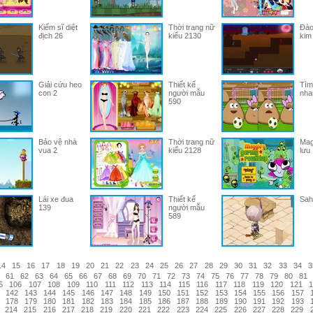
Kiếm sĩ diệt
Thời trang nữ
Đào
địch 26
kiểu 2130
kim
Giải cứu heo
Thiết kế
Tìm
con 2
người mẫu
nha
590
Bảo vệ nhà
Thời trang nữ
Mag
vua 2
kiểu 2128
lưu
Lái xe đua
Thiết kế
Sah
139
người mẫu
589
14
15
16
17
18
19
20
21
22
23
24
25
26
27
28
29
30
31
32
33
34
3
61
62
63
64
65
66
67
68
69
70
71
72
73
74
75
76
77
78
79
80
81
5
106
107
108
109
110
111
112
113
114
115
116
117
118
119
120
121
1
142
143
144
145
146
147
148
149
150
151
152
153
154
155
156
157
178
179
180
181
182
183
184
185
186
187
188
189
190
191
192
193
214
215
216
217
218
219
220
221
222
223
224
225
226
227
228
229