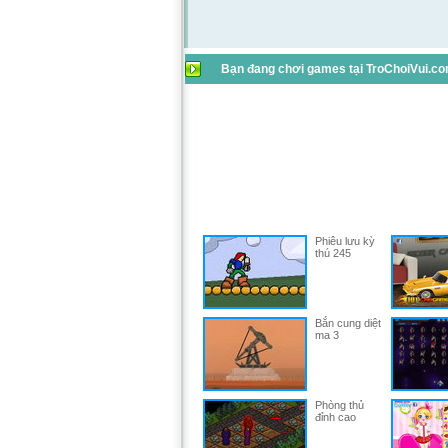
Bạn đang chơi games tại TroChoiVui.com
Phiêu lưu kỳ
thú 245
Bắn cung diệt
ma 3
Phòng thủ
đỉnh cao