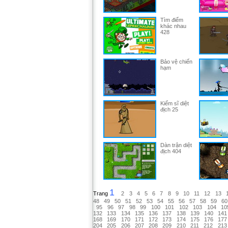
Tìm điểm
khác nhau
428
Bảo vệ chiến
hạm
Kiếm sĩ diệt
địch 25
Dàn trận diệt
địch 404
1
Trang
2
3
4
5
6
7
8
9
10
11
12
13
48
49
50
51
52
53
54
55
56
57
58
59
60
95
96
97
98
99
100
101
102
103
104
10
132
133
134
135
136
137
138
139
140
141
168
169
170
171
172
173
174
175
176
177
204
205
206
207
208
209
210
211
212
213