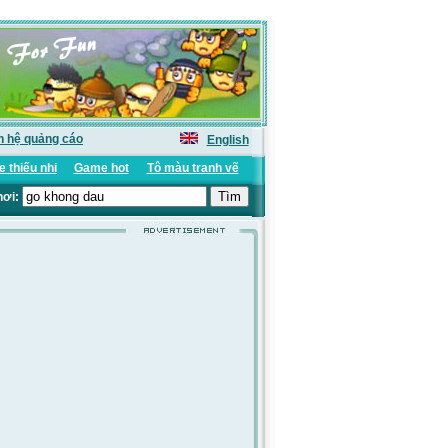
n hệ quảng cáo
English
 thiếu nhi
Game hot
Tô màu tranh vẽ
hơi: