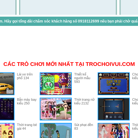
. Hãy gọi tổng đài chăm sóc khách hàng số 0918112699 nếu bạn phải chờ quá lâ
CÁC TRÒ CHƠI MỚI NHẤT TẠI TROCHOIVUI.COM
Lái xe trên
Thiết kế
Chơi
phố 134
người mẫu
kiể
593
Bắn máy bay
Thời trang nữ
Chơi
kiểu 250
kiểu 2132
kiể
Thời trang bé
Sút phạt đền
Thờ
gái 44
83
kiể