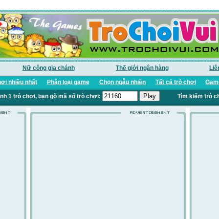
Nữ công gia chánh
Thế giới ngân hàng
Liê
ơi nhiều nhất
Phân loại game
Chọn ngẫu nhiên
Tất cả trò chơi
Game
nh 1 trò chơi, bạn gõ mã số trò chơi:
Tìm kiếm trò c