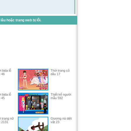
u hoặc trang web bị lỗi.
 bida lỗ
Thời trang cô
u 46
dâu 17
 bida lỗ
Thiết kế người
u 45
mẫu 592
i trang nữ
Giương ná diệt
u 2131
vật 23