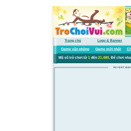
Trang chủ
Logo & Banner
Game văn phòng
Game mới nhất
Ch
Mã số trò chơi từ
1
đến
21.480
. Để chơi nha