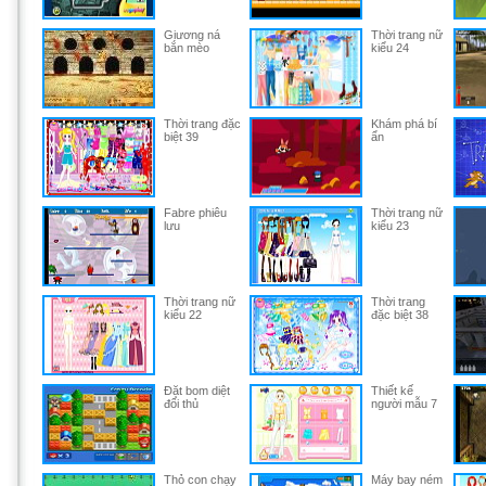
Giương ná
Thời trang nữ
bắn mèo
kiểu 24
Thời trang đặc
Khám phá bí
biệt 39
ẩn
Fabre phiêu
Thời trang nữ
lưu
kiểu 23
Thời trang nữ
Thời trang
kiểu 22
đặc biệt 38
Đặt bom diệt
Thiết kế
đối thủ
người mẫu 7
Thỏ con chạy
Máy bay ném