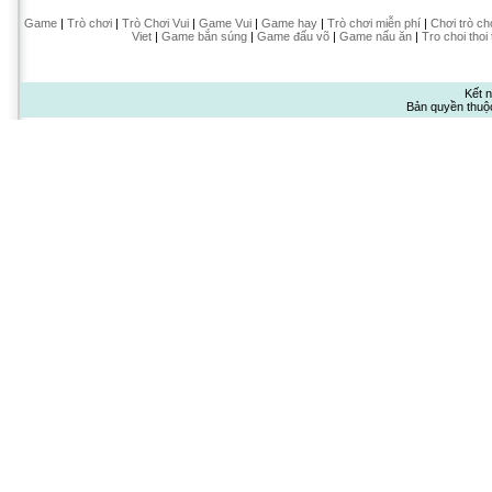
Game
|
Trò chơi
|
Trò Chơi Vui
|
Game Vui
|
Game hay
|
Trò chơi miễn phí
|
Chơi trò ch
Viet
|
Game bắn súng
|
Game đấu võ
|
Game nấu ăn
|
Tro choi thoi
Kết n
Bản quyền thuộ