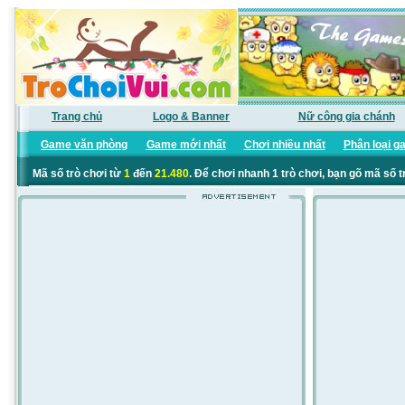
Trang chủ
Logo & Banner
Nữ công gia chánh
Game văn phòng
Game mới nhất
Chơi nhiều nhất
Phân loại g
Mã số trò chơi từ
1
đến
21.480
. Để chơi nhanh 1 trò chơi, bạn gõ mã số t