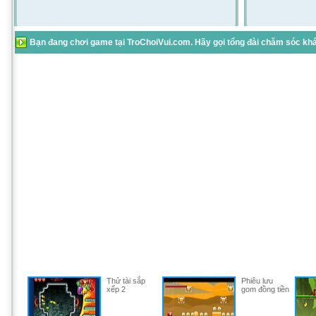
Bạn đang chơi game tại TroChoiVui.com. Hãy gọi tổng đài chăm sóc khác
Thử tài sắp
Phiêu lưu
xếp 2
gom đồng tiền