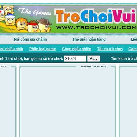
Nữ công gia chánh
Thế giới ngân hàng
Liê
ơi nhiều nhất
Phân loại game
Chọn ngẫu nhiên
Tất cả trò chơi
Game
nh 1 trò chơi, bạn gõ mã số trò chơi:
Tìm kiếm trò c