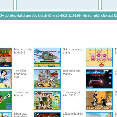
y gọi tổng đài chăm sóc khách hàng số 0918.11.26.99 nếu bạn phải chờ quá lâu 
Moto vượt địa
Gấu con lái trực
P
hình 249
thăng
9
Tìm điểm
Bắn pháo phá
L
khác nhau
thành 7
p
270
Trổ tài chụp
Thời trang nữ
Đ
bóng 4
kiểu 1214
5
Nhanh tay
Lái xe biểu diễn
D
gom tiền 5
8
c