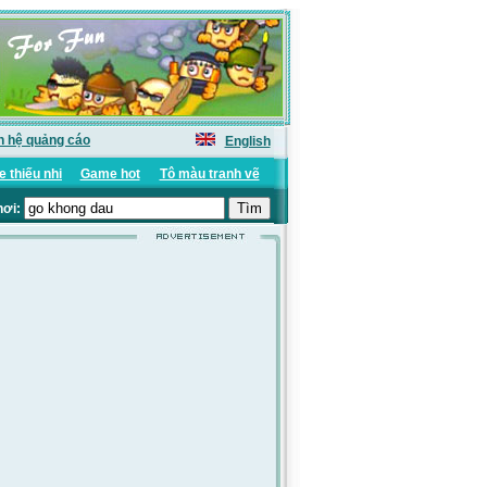
n hệ quảng cáo
English
 thiếu nhi
Game hot
Tô màu tranh vẽ
hơi: