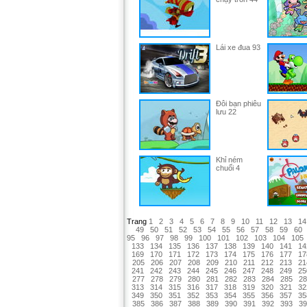
Lái xe đua 93
Đôi bạn phiêu
lưu 22
Khỉ ném
chuối 4
Trang
1
2
3
4
5
6
7
8
9
10
11
12
13
14
49
50
51
52
53
54
55
56
57
58
59
60
95
96
97
98
99
100
101
102
103
104
105
133
134
135
136
137
138
139
140
141
14
169
170
171
172
173
174
175
176
177
17
205
206
207
208
209
210
211
212
213
21
241
242
243
244
245
246
247
248
249
25
277
278
279
280
281
282
283
284
285
28
313
314
315
316
317
318
319
320
321
32
349
350
351
352
353
354
355
356
357
35
385
386
387
388
389
390
391
392
393
39