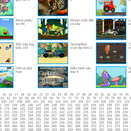
Mario phiêu
Nhanh chân diệt
L
lưu 90
cá sấu
s
Bắn máy bay
SpongeBob
C
kiểu 193
vượt địa hình 2
m
Diệt kẻ phá
Điều hành sân
K
hoại
bay 8
p
15
16
17
18
19
20
21
22
23
24
25
26
27
28
29
30
31
32
33
34
35
61
62
63
64
65
66
67
68
69
70
71
72
73
74
75
76
77
78
79
80
81
106
107
108
109
110
111
112
113
114
115
116
117
118
119
120
121
122
2
143
144
145
146
147
148
149
150
151
152
153
154
155
156
157
158
8
179
180
181
182
183
184
185
186
187
188
189
190
191
192
193
194
4
215
216
217
218
219
220
221
222
223
224
225
226
227
228
229
230
0
251
252
253
254
255
256
257
258
259
260
261
262
263
264
265
266
6
287
288
289
290
291
292
293
294
295
296
297
298
299
300
301
302
2
323
324
325
326
327
328
329
330
331
332
333
334
335
336
337
338
8
359
360
361
362
363
364
365
366
367
368
369
370
371
372
373
374
4
395
396
397
398
399
400
401
402
403
404
405
406
407
408
409
410