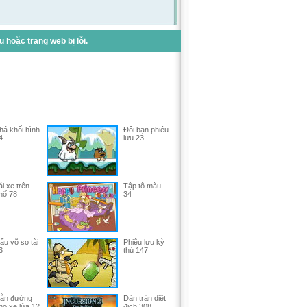
hoặc trang web bị lỗi.
há khối hình
Đôi bạn phiêu
4
lưu 23
ái xe trên
Tập tô màu
hố 78
34
ấu võ so tài
Phiêu lưu kỳ
3
thú 147
ẫn đường
Dàn trận diệt
ho xe lửa 12
địch 308