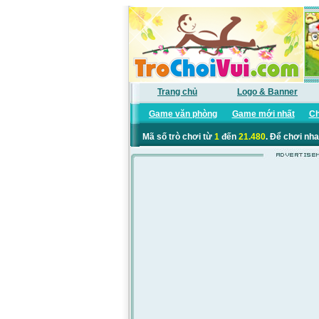
Trang chủ
Logo & Banner
Game văn phòng
Game mới nhất
Ch
Mã số trò chơi từ
1
đến
21.480
. Để chơi nha