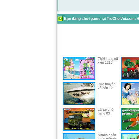
Bạn đang chơi game tại TroChoiVui.com. Hã
Thời trang nữ
kiểu 1215
Đưa thuyền
về bến 12
Lái xe chở
hàng 83
Nhanh chân
chạy trốn 44