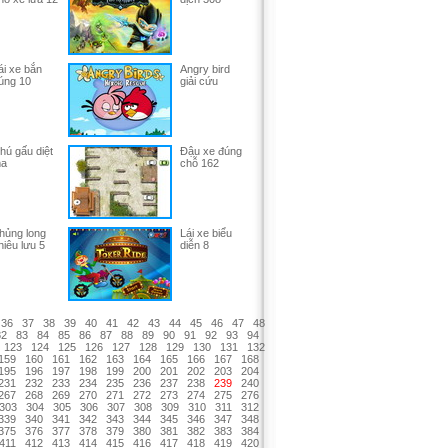
ái xe bắn
Angry bird
úng 10
giải cứu
hú gấu diệt
Đậu xe đúng
a
chỗ 162
hủng long
Lái xe biểu
hiêu lưu 5
diễn 8
36
37
38
39
40
41
42
43
44
45
46
47
48
82
83
84
85
86
87
88
89
90
91
92
93
94
123
124
125
126
127
128
129
130
131
132
159
160
161
162
163
164
165
166
167
168
195
196
197
198
199
200
201
202
203
204
231
232
233
234
235
236
237
238
239
240
267
268
269
270
271
272
273
274
275
276
303
304
305
306
307
308
309
310
311
312
339
340
341
342
343
344
345
346
347
348
375
376
377
378
379
380
381
382
383
384
411
412
413
414
415
416
417
418
419
420