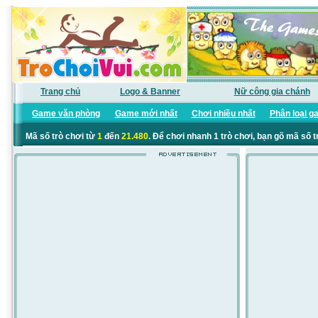
Trang chủ
Logo & Banner
Nữ công gia chánh
Game văn phòng
Game mới nhất
Chơi nhiều nhất
Phân loại g
Mã số trò chơi từ
1
đến
21.480
. Để chơi nhanh 1 trò chơi, bạn gõ mã số t