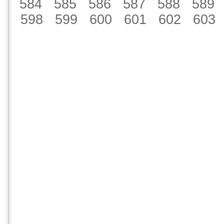
584
585
586
587
588
589
598
599
600
601
602
603