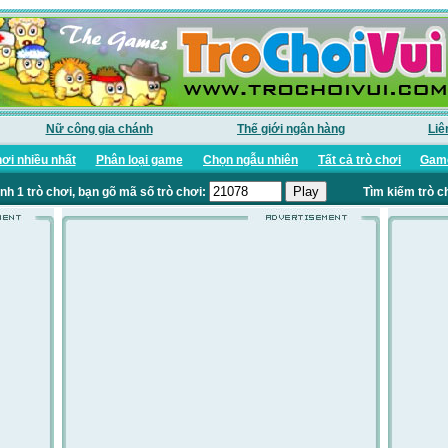
Nữ công gia chánh
Thế giới ngân hàng
Liê
ơi nhiều nhất
Phân loại game
Chọn ngẫu nhiên
Tất cả trò chơi
Game
nh 1 trò chơi, bạn gõ mã số trò chơi:
Tìm kiếm trò c