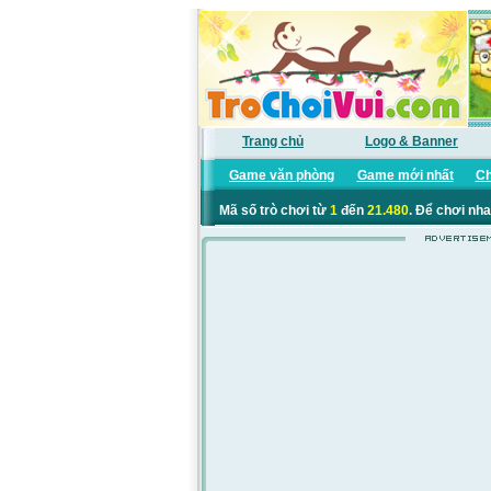
Trang chủ
Logo & Banner
Game văn phòng
Game mới nhất
Ch
Mã số trò chơi từ
1
đến
21.480
. Để chơi nha