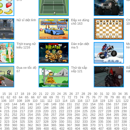
Nữ sĩ diệt lính
Đậu xe đúng
Ch
chỗ 163
10
Thời trang nữ
Dàn trận diệt
Mo
kiểu 1216
ma 5
hì
Đua xe tốc độ
Thử tài sắp
Bắ
67
xếp 121
ro
15
16
17
18
19
20
21
22
23
24
25
26
27
28
29
30
31
32
33
34
35
61
62
63
64
65
66
67
68
69
70
71
72
73
74
75
76
77
78
79
80
81
106
107
108
109
110
111
112
113
114
115
116
117
118
119
120
121
122
2
143
144
145
146
147
148
149
150
151
152
153
154
155
156
157
158
8
179
180
181
182
183
184
185
186
187
188
189
190
191
192
193
194
4
215
216
217
218
219
220
221
222
223
224
225
226
227
228
229
230
0
251
252
253
254
255
256
257
258
259
260
261
262
263
264
265
266
6
287
288
289
290
291
292
293
294
295
296
297
298
299
300
301
302
2
323
324
325
326
327
328
329
330
331
332
333
334
335
336
337
338
8
359
360
361
362
363
364
365
366
367
368
369
370
371
372
373
374
4
395
396
397
398
399
400
401
402
403
404
405
406
407
408
409
410