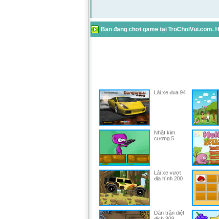
Bạn đang chơi game tại TroChoiVui.com. Hã
Lái xe đua 94
Nhặt kim
cương 5
Lái xe vượt
địa hình 200
Dàn trận diệt
địch 309