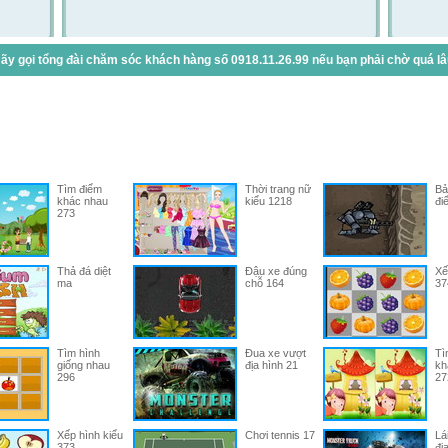
y gọi tổng đài chăm sóc khách hàng số 0918.11.26.99 nếu bạn phải chờ quá lâu 
Tìm điểm
Thời trang nữ
Bả
khác nhau
kiểu 1218
đi
273
Thả đá diệt
Đậu xe đúng
Xế
ma
chỗ 164
37
Tìm hình
Đua xe vượt
Tì
giống nhau
địa hình 21
kh
296
27
Xếp hình kiểu
Chơi tennis 17
Lá
373
đị