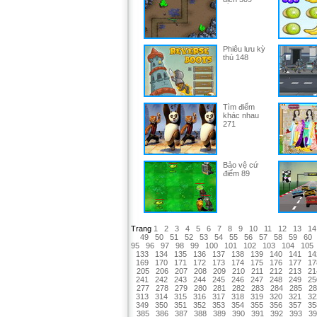
Phiêu lưu kỳ
thú 148
Tìm điểm
khác nhau
271
Bảo vệ cứ
điểm 89
Trang
1
2
3
4
5
6
7
8
9
10
11
12
13
14
49
50
51
52
53
54
55
56
57
58
59
60
95
96
97
98
99
100
101
102
103
104
105
133
134
135
136
137
138
139
140
141
14
169
170
171
172
173
174
175
176
177
17
205
206
207
208
209
210
211
212
213
21
241
242
243
244
245
246
247
248
249
25
277
278
279
280
281
282
283
284
285
28
313
314
315
316
317
318
319
320
321
32
349
350
351
352
353
354
355
356
357
35
385
386
387
388
389
390
391
392
393
39