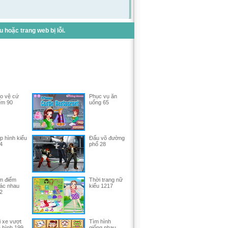
hoặc trang web bị lỗi.
o vệ cứ
Phục vụ ăn
ểm 90
uống 65
p hình kiểu
Đấu võ đường
4
phố 28
m điểm
Thời trang nữ
ác nhau
kiểu 1217
2
i xe vượt
Tìm hình
a hình 199
giống nhau