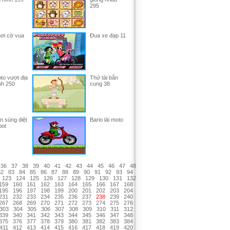
295
ơi cờ vua
Đua xe đạp 11
to vượt địa
Thử tài bắn
nh 250
cung 38
n súng diệt
Bario lái moto
bot
36
37
38
39
40
41
42
43
44
45
46
47
48
82
83
84
85
86
87
88
89
90
91
92
93
94
123
124
125
126
127
128
129
130
131
132
159
160
161
162
163
164
165
166
167
168
195
196
197
198
199
200
201
202
203
204
231
232
233
234
235
236
237
238
239
240
267
268
269
270
271
272
273
274
275
276
303
304
305
306
307
308
309
310
311
312
339
340
341
342
343
344
345
346
347
348
375
376
377
378
379
380
381
382
383
384
411
412
413
414
415
416
417
418
419
420