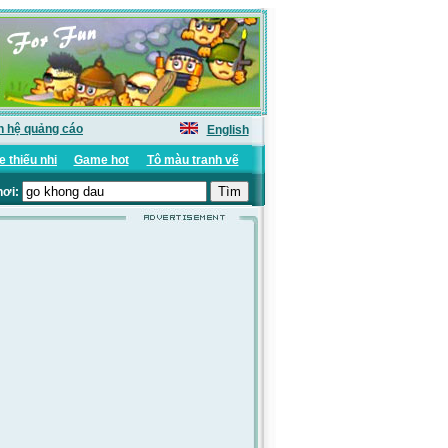
n hệ quảng cáo
English
 thiếu nhi
Game hot
Tô màu tranh vẽ
hơi: