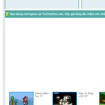
Bạn đang chơi game tại TroChoiVui.com. Hãy gọi tổng đài chăm sóc khác
Mario phiêu
Đậu xe đúng
lưu 77
chỗ 137