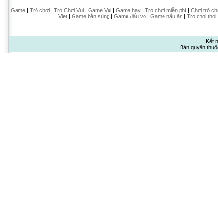
Game
|
Trò chơi
|
Trò Chơi Vui
|
Game Vui
|
Game hay
|
Trò chơi miễn phí
|
Chơi trò ch
Viet
|
Game bắn súng
|
Game đấu võ
|
Game nấu ăn
|
Tro choi thoi
Kết n
Bản quyền thuộ