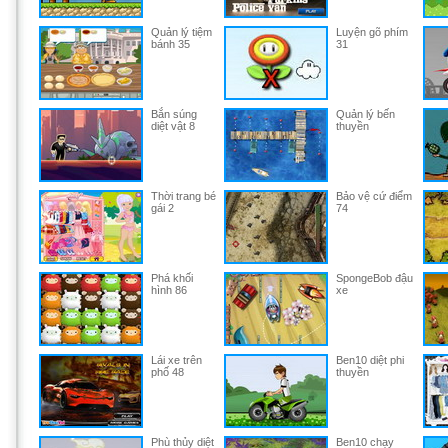
Quản lý tiệm
Luyện gõ phím
bánh 35
31
Bắn súng
Quản lý bến
diệt vật 8
thuyền
Thời trang bé
Bảo vệ cứ điểm
gái 2
74
Phá khối
SpongeBob đậu
hình 86
xe
Lái xe trên
Ben10 diệt phi
phố 48
thuyền
Phù thủy diệt
Ben10 chạy