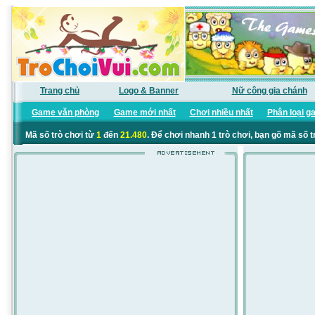
Trang chủ
Logo & Banner
Nữ công gia chánh
Game văn phòng
Game mới nhất
Chơi nhiều nhất
Phân loại g
Mã số trò chơi từ
1
đến
21.480
. Để chơi nhanh 1 trò chơi, bạn gõ mã số t