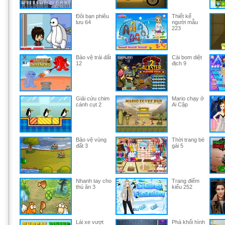
Đôi bạn phiêu
Thiết kế
lưu 64
người mẫu
223
Bảo vệ trái đất
Cài bom diệt
12
địch 9
Giải cứu chim
Mario chạy ở
cánh cụt 2
Ai Cập
Bảo vệ vùng
Thời trang bé
đất 3
gái 5
Nhanh tay cho
Trang điểm
thú ăn 3
kiểu 252
Lái xe vượt
Phá khối hình