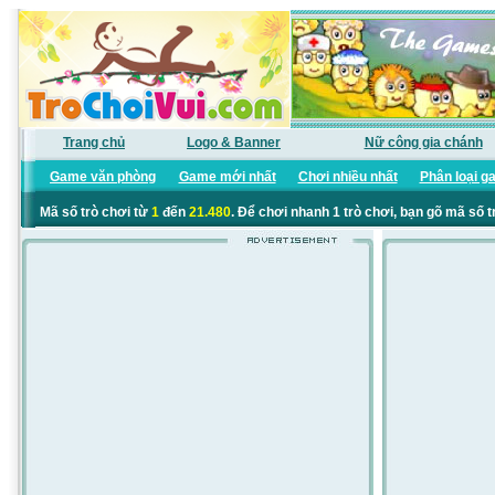
Trang chủ
Logo & Banner
Nữ công gia chánh
Game văn phòng
Game mới nhất
Chơi nhiều nhất
Phân loại g
Mã số trò chơi từ
1
đến
21.480
. Để chơi nhanh 1 trò chơi, bạn gõ mã số t