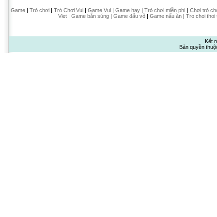
Game
|
Trò chơi
|
Trò Chơi Vui
|
Game Vui
|
Game hay
|
Trò chơi miễn phí
|
Chơi trò ch
Viet
|
Game bắn súng
|
Game đấu võ
|
Game nấu ăn
|
Tro choi thoi
Kết n
Bản quyền thuộ