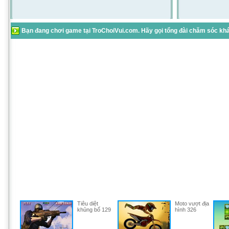
Bạn đang chơi game tại TroChoiVui.com. Hãy gọi tổng đài chăm sóc khác
Tiêu diệt
Moto vượt địa
khủng bố 129
hình 326