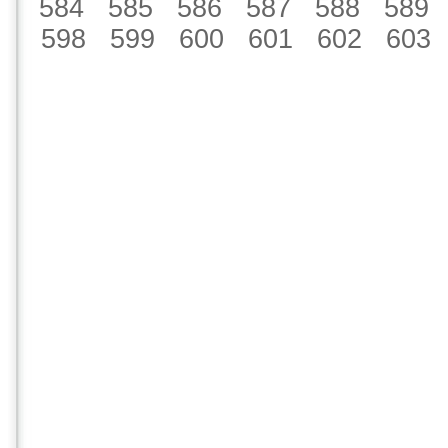
584
585
586
587
588
589
598
599
600
601
602
603