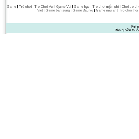
Game
|
Trò chơi
|
Trò Chơi Vui
|
Game Vui
|
Game hay
|
Trò chơi miễn phí
|
Chơi trò ch
Viet
|
Game bắn súng
|
Game đấu võ
|
Game nấu ăn
|
Tro choi thoi
Kết n
Bản quyền thuộ