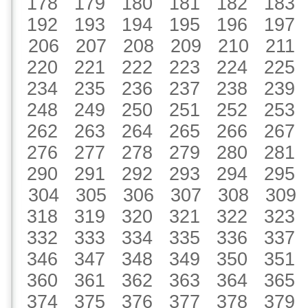
178
179
180
181
182
183
192
193
194
195
196
197
206
207
208
209
210
211
220
221
222
223
224
225
234
235
236
237
238
239
248
249
250
251
252
253
262
263
264
265
266
267
276
277
278
279
280
281
290
291
292
293
294
295
304
305
306
307
308
309
318
319
320
321
322
323
332
333
334
335
336
337
346
347
348
349
350
351
360
361
362
363
364
365
374
375
376
377
378
379