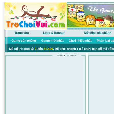
Trang chủ
Logo & Banner
Nữ công gia chánh
Game văn phòng
Game mới nhất
Chơi nhiều nhất
Phân loại g
Mã số trò chơi từ
1
đến
21.480
. Để chơi nhanh 1 trò chơi, bạn gõ mã số t