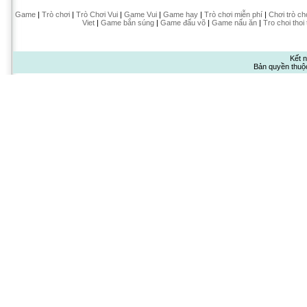
Game
|
Trò chơi
|
Trò Chơi Vui
|
Game Vui
|
Game hay
|
Trò chơi miễn phí
|
Chơi trò ch
Viet
|
Game bắn súng
|
Game đấu võ
|
Game nấu ăn
|
Tro choi thoi
Kết n
Bản quyền thuộ