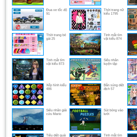
Đua xe tốc độ
Thời trang nữ
91
kiểu 1795
Thời trang bé
Tinh mắt tìm
gái 25
vật kiểu 874
Tinh mắt tìm
Siêu nhân
vật kiểu 873
luyện tập
Xếp hình kiểu
Bắn súng diệt
486
địch 57
Siêu nhân giải
Sút bóng vào
cứu Mario
lưới
Tiêu diệt quái
Tinh mắt tìm