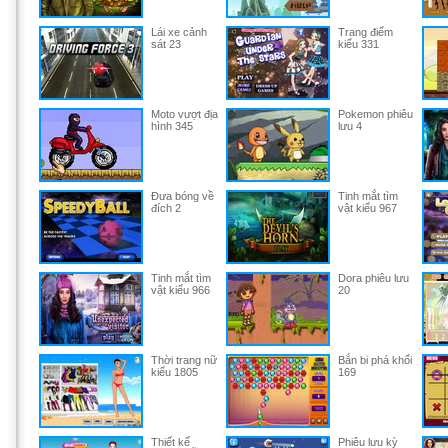
Lái xe cảnh
Trang điểm
sát 23
kiểu 331
Moto vượt địa
Pokemon phiêu
hình 345
lưu 4
Đưa bóng về
Tinh mắt tìm
đích 2
vật kiểu 967
Tinh mắt tìm
Dora phiêu lưu
vật kiểu 966
20
Thời trang nữ
Bắn bi phá khối
kiểu 1805
169
Thiết kế
Phiêu lưu kỳ