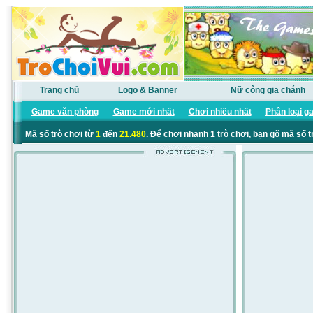
Trang chủ
Logo & Banner
Nữ công gia chánh
Game văn phòng
Game mới nhất
Chơi nhiều nhất
Phân loại g
Mã số trò chơi từ
1
đến
21.480
. Để chơi nhanh 1 trò chơi, bạn gõ mã số t