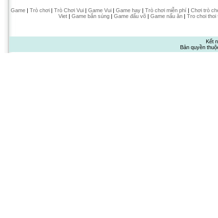
Game
|
Trò chơi
|
Trò Chơi Vui
|
Game Vui
|
Game hay
|
Trò chơi miễn phí
|
Chơi trò ch
Viet
|
Game bắn súng
|
Game đấu võ
|
Game nấu ăn
|
Tro choi thoi
Kết n
Bản quyền thuộ