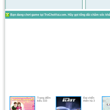
Bạn đang chơi game tại TroChoiVui.com. Hãy gọi tổng đài chăm sóc khác
Trang điểm
Đại chiến
kiểu 333
thiên hà 3