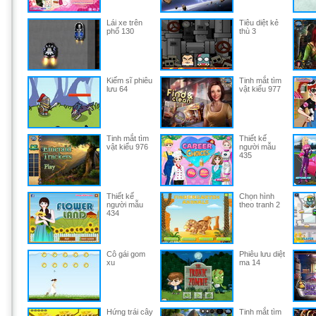
Lái xe trên
Tiêu diệt kẻ
phố 130
thù 3
Kiếm sĩ phiêu
Tinh mắt tìm
lưu 64
vật kiểu 977
Tinh mắt tìm
Thiết kế
vật kiểu 976
người mẫu
435
Thiết kế
Chọn hình
người mẫu
theo tranh 2
434
Cô gái gom
Phiêu lưu diệt
xu
ma 14
Hứng trái cây
Tinh mắt tìm