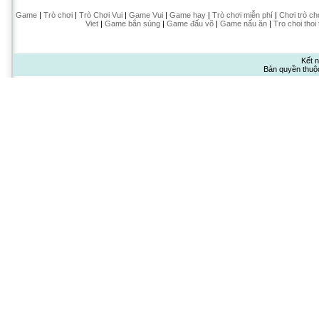
Game
|
Trò chơi
|
Trò Chơi Vui
|
Game Vui
|
Game hay
|
Trò chơi miễn phí
|
Chơi trò ch
Viet
|
Game bắn súng
|
Game đấu võ
|
Game nấu ăn
|
Tro choi thoi
Kết n
Bản quyền thuộ