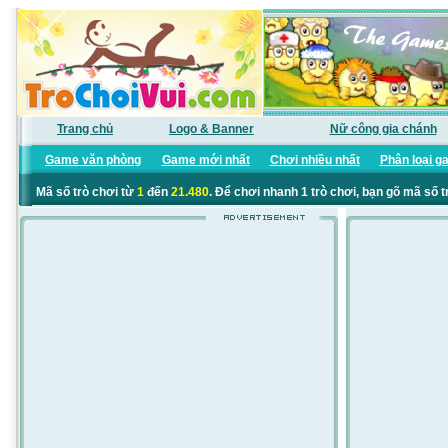
Trang chủ
Logo & Banner
Nữ công gia chánh
Game văn phòng
Game mới nhất
Chơi nhiều nhất
Phân loại g
Mã số trò chơi từ
1
đến
21.480
. Để chơi nhanh 1 trò chơi, bạn gõ mã số t