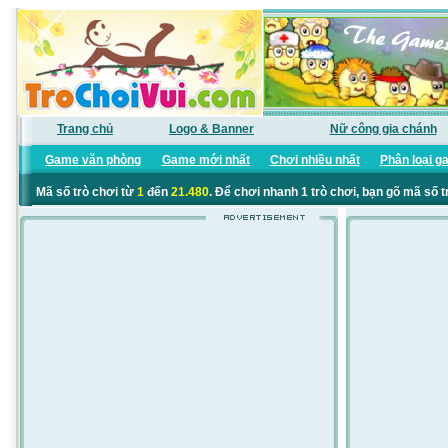
Trang chủ
Logo & Banner
Nữ công gia chánh
Game văn phòng
Game mới nhất
Chơi nhiều nhất
Phân loại g
Mã số trò chơi từ
1
đến
21.480
. Để chơi nhanh 1 trò chơi, bạn gõ mã số t