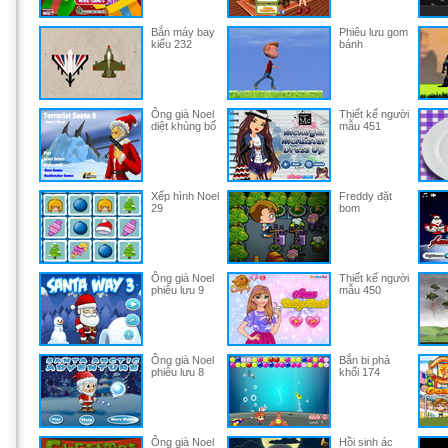
Bắn máy bay
Phiêu lưu gom
kiểu 232
bánh
Ông già Noel
Thiết kế người
diệt khủng bố
mẫu 451
Xếp hình Noel
Freddy đặt
29
bom
Ông già Noel
Thiết kế người
phiêu lưu 9
mẫu 450
Ông già Noel
Bắn bi phá
phiêu lưu 8
khối 174
Ông già Noel
Hồi sinh ác