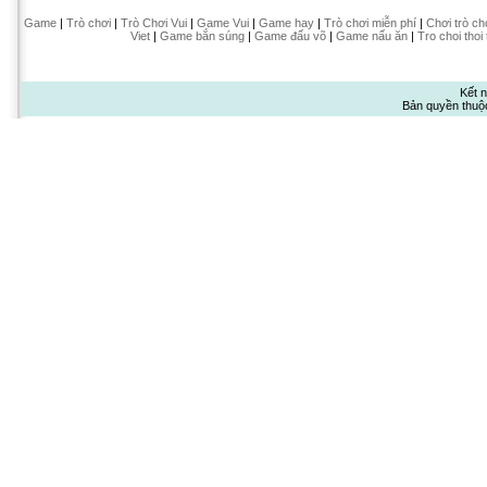
Game
|
Trò chơi
|
Trò Chơi Vui
|
Game Vui
|
Game hay
|
Trò chơi miễn phí
|
Chơi trò ch
Viet
|
Game bắn súng
|
Game đấu võ
|
Game nấu ăn
|
Tro choi thoi
Kết n
Bản quyền thuộ