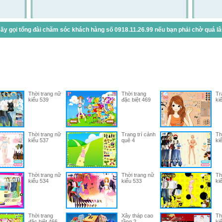
y gọi tổng đài chăm sóc khách hàng số 0918.11.26.99 nếu bạn phải chờ quá lâu 
Thời trang nữ
Thời trang
Tr
kiểu 539
đặc biệt 469
ki
Thời trang nữ
Trang trí cảnh
Th
kiểu 537
quê 4
ki
Thời trang nữ
Thời trang nữ
Th
kiểu 534
kiểu 533
ki
Thời trang
Xây tháp cao
Th
đặc biệt 466
tầng 2
ki