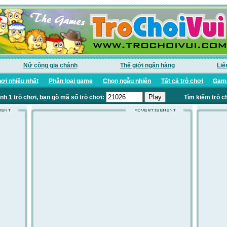
Nữ công gia chánh
Thế giới ngân hàng
Liê
ơi nhiều nhất
Phân loại game
Chọn ngẫu nhiên
Tất cả trò chơi
Game
nh 1 trò chơi, bạn gõ mã số trò chơi:
Tìm kiếm trò c