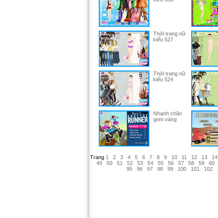
Thời trang nữ
kiểu 527
Thời trang nữ
kiểu 524
Nhanh chân
gom vàng
Trang
1
2
3
4
5
6
7
8
9
10
11
12
13
14
49
50
51
52
53
54
55
56
57
58
59
60
95
96
97
98
99
100
101
102