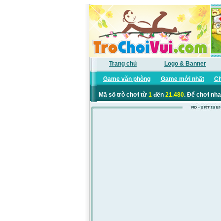
Trang chủ
Logo & Banner
Game văn phòng
Game mới nhất
Ch
Mã số trò chơi từ
1
đến
21.480
. Để chơi nha