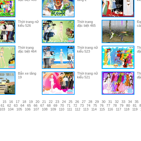
Thời trang nữ
Thời trang
Đạ
kiểu 526
đặc biệt 465
cá
Thời trang
Thời trang nữ
Th
đặc biệt 464
kiểu 523
đặ
Bắn xe tăng
Thời trang nữ
Th
19
kiểu 521
đặ
15
16
17
18
19
20
21
22
23
24
25
26
27
28
29
30
31
32
33
34
35
61
62
63
64
65
66
67
68
69
70
71
72
73
74
75
76
77
78
79
80
81
103
104
105
106
107
108
109
110
111
112
113
114
115
116
117
118
119