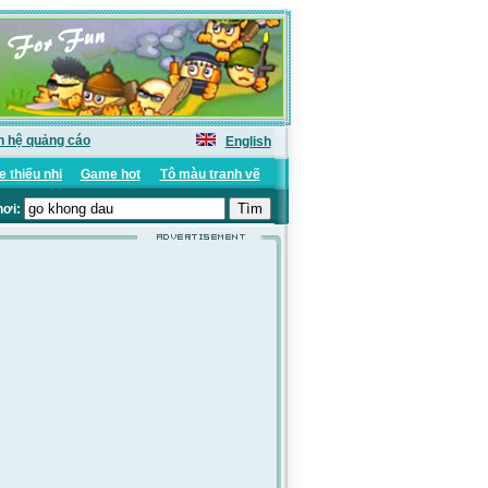
n hệ quảng cáo
English
 thiếu nhi
Game hot
Tô màu tranh vẽ
hơi: