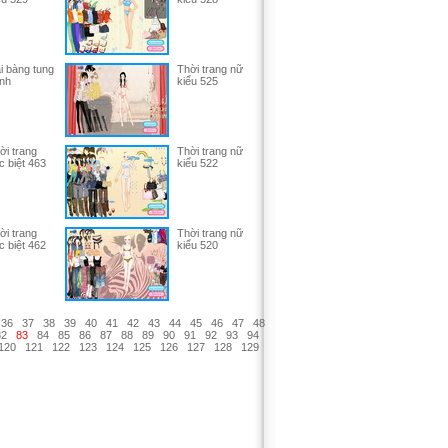
i bàng tung
Thời trang nữ
nh
kiểu 525
ời trang
Thời trang nữ
c biệt 463
kiểu 522
ời trang
Thời trang nữ
c biệt 462
kiểu 520
36
37
38
39
40
41
42
43
44
45
46
47
48
82
83
84
85
86
87
88
89
90
91
92
93
94
120
121
122
123
124
125
126
127
128
129