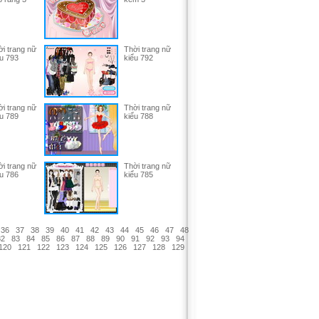
i trang nữ
Thời trang nữ
u 793
kiểu 792
i trang nữ
Thời trang nữ
u 789
kiểu 788
i trang nữ
Thời trang nữ
u 786
kiểu 785
36
37
38
39
40
41
42
43
44
45
46
47
48
82
83
84
85
86
87
88
89
90
91
92
93
94
120
121
122
123
124
125
126
127
128
129