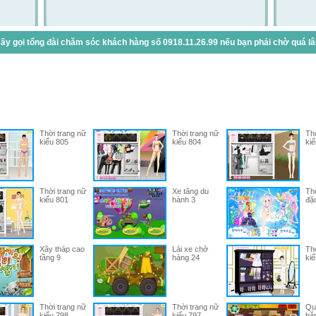
y gọi tổng đài chăm sóc khách hàng số 0918.11.26.99 nếu bạn phải chờ quá lâu 
Thời trang nữ
Thời trang nữ
Thờ
kiểu 805
kiểu 804
kiể
Thời trang nữ
Xe tăng du
Thờ
kiểu 801
hành 3
đặc
Xây tháp cao
Lái xe chở
Thờ
tầng 9
hàng 24
kiể
Thời trang nữ
Thời trang nữ
Quả
kiểu 798
kiểu 797
bắ