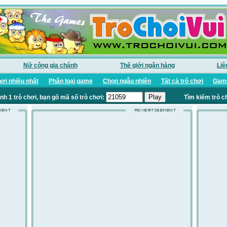
Nữ công gia chánh
Thế giới ngân hàng
Liê
ơi nhiều nhất
Phân loại game
Chọn ngẫu nhiên
Tất cả trò chơi
Game
nh 1 trò chơi, bạn gõ mã số trò chơi:
Tìm kiếm trò c