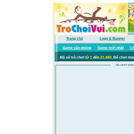
Trang chủ
Logo & Banner
Game văn phòng
Game mới nhất
Ch
Mã số trò chơi từ
1
đến
21.480
. Để chơi nha