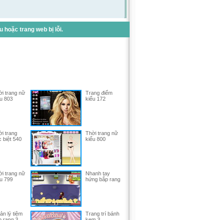
hoặc trang web bị lỗi.
i trang nữ
Trang điểm
u 803
kiểu 172
i trang
Thời trang nữ
 biệt 540
kiểu 800
i trang nữ
Nhanh tay
u 799
hứng bắp rang
n lý tiệm
Trang trí bánh
p rang 3
kem 3