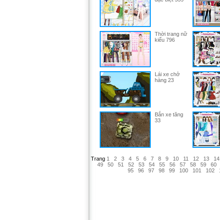
Thời trang nữ
kiểu 796
Lái xe chở
hàng 23
Bắn xe tăng
33
Trang
1
2
3
4
5
6
7
8
9
10
11
12
13
14
49
50
51
52
53
54
55
56
57
58
59
60
95
96
97
98
99
100
101
102