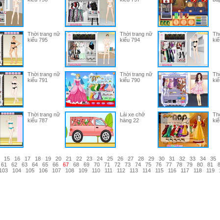
Thời trang nữ
Thời trang nữ
Thờ
kiểu 795
kiểu 794
kiể
Thời trang nữ
Thời trang nữ
Thờ
kiểu 791
kiểu 790
kiể
Thời trang nữ
Lái xe chở
Thờ
kiểu 787
hàng 22
kiể
15
16
17
18
19
20
21
22
23
24
25
26
27
28
29
30
31
32
33
34
35
61
62
63
64
65
66
67
68
69
70
71
72
73
74
75
76
77
78
79
80
81
103
104
105
106
107
108
109
110
111
112
113
114
115
116
117
118
119