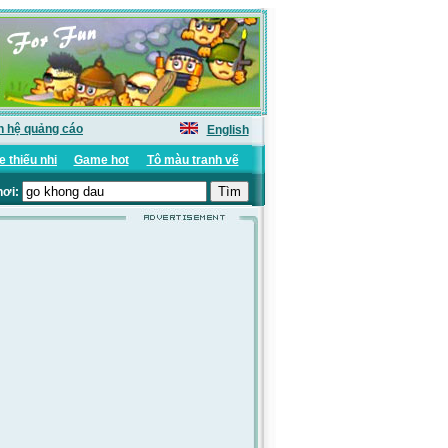
n hệ quảng cáo
English
 thiếu nhi
Game hot
Tô màu tranh vẽ
hơi: