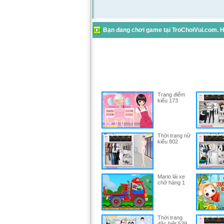
Bạn đang chơi game tại TroChoiVui.com. Hã
Trang điểm
kiểu 173
Thời trang nữ
kiểu 802
Mario lái xe
chở hàng 1
Thời trang
đặc biệt 539