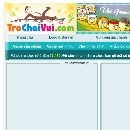
Trang chủ
Logo & Banner
Nữ công gia chánh
Game văn phòng
Game mới nhất
Chơi nhiều nhất
Phân loại g
Mã số trò chơi từ
1
đến
21.480
. Để chơi nhanh 1 trò chơi, bạn gõ mã số t