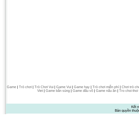
Game
|
Trò chơi
|
Trò Chơi Vui
|
Game Vui
|
Game hay
|
Trò chơi miễn phí
|
Chơi trò ch
Viet
|
Game bắn súng
|
Game đấu võ
|
Game nấu ăn
|
Tro choi thoi
Kết n
Bản quyền thuộ