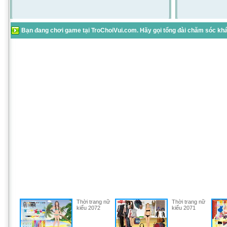
Bạn đang chơi game tại TroChoiVui.com. Hãy gọi tổng đài chăm sóc khác
Thời trang nữ
Thời trang nữ
kiểu 2072
kiểu 2071