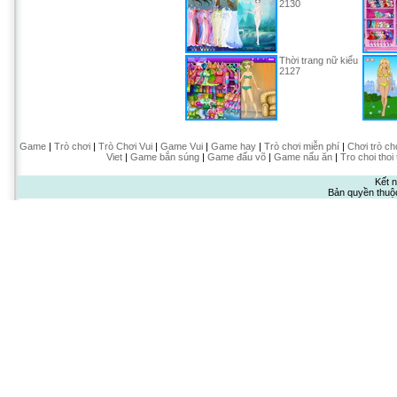
2130
Thời trang nữ kiểu
2127
Game
|
Trò chơi
|
Trò Chơi Vui
|
Game Vui
|
Game hay
|
Trò chơi miễn phí
|
Chơi trò ch
Viet
|
Game bắn súng
|
Game đấu võ
|
Game nấu ăn
|
Tro choi thoi
Kết n
Bản quyền thuộ