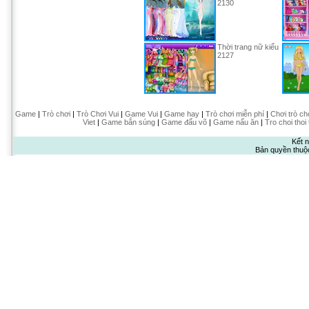
2130
Thời trang nữ kiểu
2127
Game
|
Trò chơi
|
Trò Chơi Vui
|
Game Vui
|
Game hay
|
Trò chơi miễn phí
|
Chơi trò ch
Viet
|
Game bắn súng
|
Game đấu võ
|
Game nấu ăn
|
Tro choi thoi
Kết n
Bản quyền thuộ