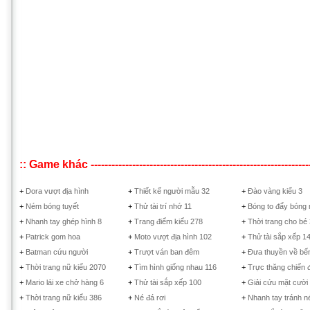
:: Game khác ------------------------------------------------------------------
+
Dora vượt địa hình
+
Thiết kế người mẫu 32
+
Đào vàng kiểu 3
+
Ném bóng tuyết
+
Thử tài trí nhớ 11
+
Bóng to đẩy bóng
+
Nhanh tay ghép hình 8
+
Trang điểm kiểu 278
+
Thời trang cho bé 
+
Patrick gom hoa
+
Moto vượt địa hình 102
+
Thử tài sắp xếp 1
+
Batman cứu người
+
Trượt ván ban đêm
+
Đưa thuyền về bế
+
Thời trang nữ kiểu 2070
+
Tìm hình giống nhau 116
+
Trực thăng chiến 
+
Mario lái xe chở hàng 6
+
Thử tài sắp xếp 100
+
Giải cứu mặt cười
+
Thời trang nữ kiểu 386
+
Né đá rơi
+
Nhanh tay tránh n