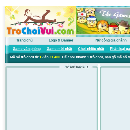
Trang chủ
Logo & Banner
Nữ công gia chánh
Game văn phòng
Game mới nhất
Chơi nhiều nhất
Phân loại g
Mã số trò chơi từ
1
đến
21.480
. Để chơi nhanh 1 trò chơi, bạn gõ mã số t