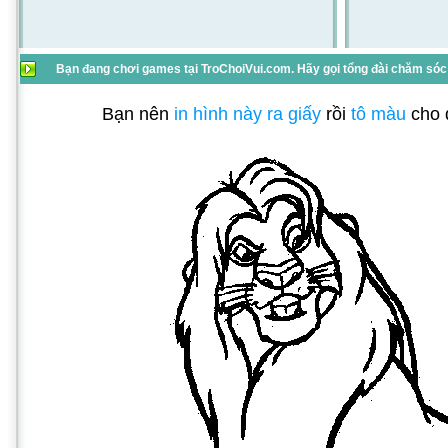
Bạn đang chơi games tại TroChoiVui.com. Hãy gọi tổng đài chăm sóc 
Bạn nên
in hình này ra giấy
rồi
tô màu
cho 