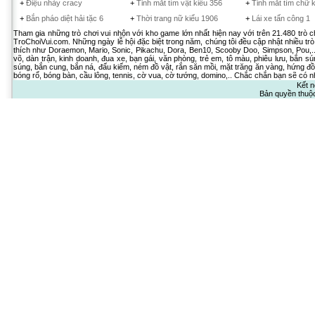
+
Điệu nhảy cracy
+
Tinh mắt tìm vật kiểu 356
+
Tinh mắt tìm chữ k
+
Bắn pháo diệt hải tặc 6
+
Thời trang nữ kiểu 1906
+
Lái xe tấn công 1
Tham gia những trò chơi vui nhộn với kho game lớn nhất hiện nay với trên 21.480 trò 
TroChoiVui.com. Những ngày lễ hội đặc biệt trong năm, chúng tôi đều cập nhật nhiều trò
thích như Doraemon, Mario, Sonic, Pikachu, Dora, Ben10, Scooby Doo, Simpson, Pou,.. 
võ, dàn trận, kinh doanh, đua xe, bạn gái, văn phòng, trẻ em, tô màu, phiêu lưu, bắn sú
súng, bắn cung, bắn ná, đấu kiếm, ném đồ vật, rắn săn mồi, mặt trăng ăn vàng, hứng đồ 
bóng rổ, bóng bàn, cầu lông, tennis, cờ vua, cờ tướng, domino,.. Chắc chắn bạn sẽ có nh
Kết n
Bản quyền thuộ