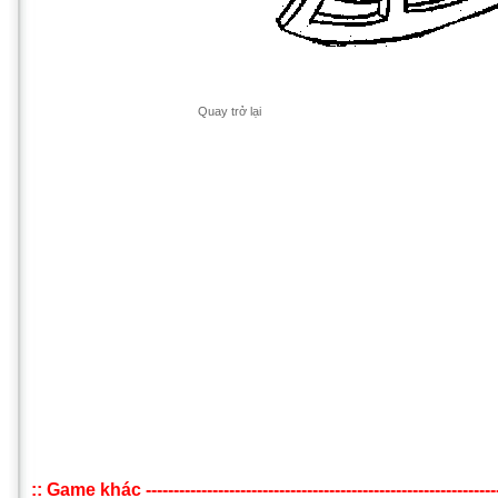
Quay trở lại
:: Game khác ------------------------------------------------------------------