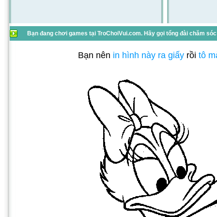
Bạn đang chơi games tại TroChoiVui.com. Hãy gọi tổng đài chăm sóc 
Bạn nên
in hình này ra giấy
rồi
tô m