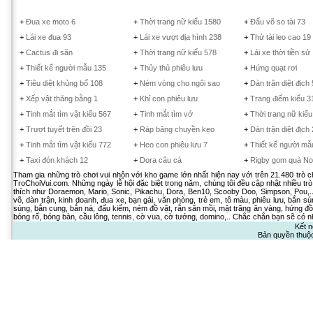
+
Đua xe moto 6
+
Thời trang nữ kiểu 1580
+
Đấu võ so tài 73
+
Lái xe đua 93
+
Lái xe vượt địa hình 238
+
Thử tài leo cao 19
+
Cactus đi săn
+
Thời trang nữ kiểu 578
+
Lái xe thời tiền sử
+
Thiết kế người mẫu 135
+
Thủy thủ phiêu lưu
+
Hứng quạt rơi
+
Tiêu diệt khủng bố 108
+
Ném vòng cho ngôi sao
+
Dàn trận diệt địch
+
Xếp vật thăng bằng 1
+
Khỉ con phiêu lưu
+
Trang điểm kiểu 3
+
Tinh mắt tìm vật kiểu 567
+
Tinh mắt tìm vớ
+
Thời trang nữ kiể
+
Trượt tuyết trên đồi 23
+
Ráp băng chuyền kẹo
+
Dàn trận diệt địch
+
Tinh mắt tìm vật kiểu 772
+
Heo con phiêu lưu 7
+
Thiết kế người mẫ
+
Taxi đón khách 12
+
Dora câu cá
+
Rigby gom quà No
Tham gia những trò chơi vui nhộn với kho game lớn nhất hiện nay với trên 21.480 trò 
TroChoiVui.com. Những ngày lễ hội đặc biệt trong năm, chúng tôi đều cập nhật nhiều trò
thích như Doraemon, Mario, Sonic, Pikachu, Dora, Ben10, Scooby Doo, Simpson, Pou,.. 
võ, dàn trận, kinh doanh, đua xe, bạn gái, văn phòng, trẻ em, tô màu, phiêu lưu, bắn sú
súng, bắn cung, bắn ná, đấu kiếm, ném đồ vật, rắn săn mồi, mặt trăng ăn vàng, hứng đồ 
bóng rổ, bóng bàn, cầu lông, tennis, cờ vua, cờ tướng, domino,.. Chắc chắn bạn sẽ có nh
Kết n
Bản quyền thuộ