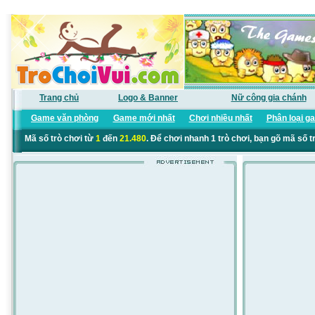
Trang chủ
Logo & Banner
Nữ công gia chánh
Game văn phòng
Game mới nhất
Chơi nhiều nhất
Phân loại g
Mã số trò chơi từ
1
đến
21.480
. Để chơi nhanh 1 trò chơi, bạn gõ mã số t