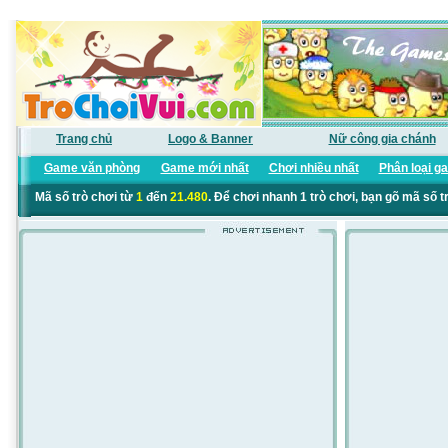
Trang chủ
Logo & Banner
Nữ công gia chánh
Game văn phòng
Game mới nhất
Chơi nhiều nhất
Phân loại g
Mã số trò chơi từ
1
đến
21.480
. Để chơi nhanh 1 trò chơi, bạn gõ mã số t