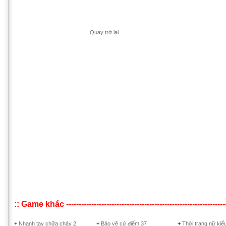
Quay trở lại
:: Game khác ------------------------------------------------------------------
+
Nhanh tay chữa cháy 2
+
Bảo vệ cứ điểm 37
+
Thời trang nữ kiể