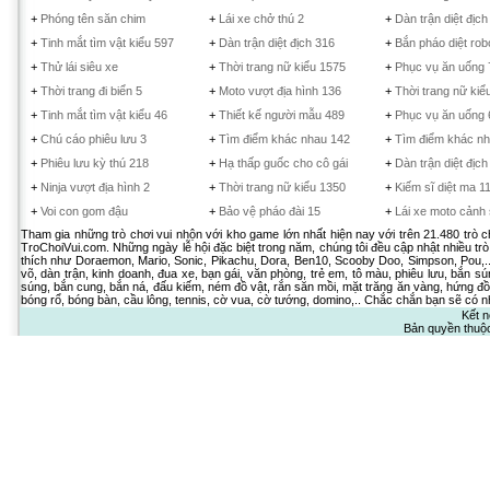
+
Phóng tên săn chim
+
Lái xe chở thú 2
+
Dàn trận diệt địch
+
Tinh mắt tìm vật kiểu 597
+
Dàn trận diệt địch 316
+
Bắn pháo diệt rob
+
Thử lái siêu xe
+
Thời trang nữ kiểu 1575
+
Phục vụ ăn uống 
+
Thời trang đi biển 5
+
Moto vượt địa hình 136
+
Thời trang nữ kiể
+
Tinh mắt tìm vật kiểu 46
+
Thiết kế người mẫu 489
+
Phục vụ ăn uống 
+
Chú cáo phiêu lưu 3
+
Tìm điểm khác nhau 142
+
Tìm điểm khác nh
+
Phiêu lưu kỳ thú 218
+
Hạ thấp guốc cho cô gái
+
Dàn trận diệt địch
+
Ninja vượt địa hình 2
+
Thời trang nữ kiểu 1350
+
Kiếm sĩ diệt ma 1
+
Voi con gom đậu
+
Bảo vệ pháo đài 15
+
Lái xe moto cảnh 
Tham gia những trò chơi vui nhộn với kho game lớn nhất hiện nay với trên 21.480 trò 
TroChoiVui.com. Những ngày lễ hội đặc biệt trong năm, chúng tôi đều cập nhật nhiều trò
thích như Doraemon, Mario, Sonic, Pikachu, Dora, Ben10, Scooby Doo, Simpson, Pou,.. 
võ, dàn trận, kinh doanh, đua xe, bạn gái, văn phòng, trẻ em, tô màu, phiêu lưu, bắn sú
súng, bắn cung, bắn ná, đấu kiếm, ném đồ vật, rắn săn mồi, mặt trăng ăn vàng, hứng đồ 
bóng rổ, bóng bàn, cầu lông, tennis, cờ vua, cờ tướng, domino,.. Chắc chắn bạn sẽ có nh
Kết n
Bản quyền thuộ