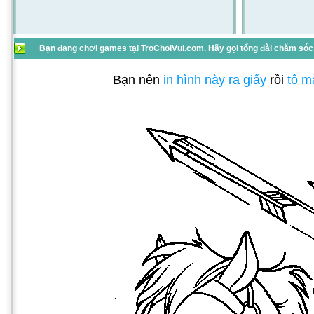
Bạn đang chơi games tại TroChoiVui.com. Hãy gọi tổng đài chăm sóc 
Bạn nên
in hình này ra giấy
rồi
tô m