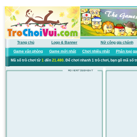
Trang chủ
Logo & Banner
Nữ công gia chánh
Game văn phòng
Game mới nhất
Chơi nhiều nhất
Phân loại g
Mã số trò chơi từ
1
đến
21.480
. Để chơi nhanh 1 trò chơi, bạn gõ mã số t