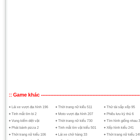
:: Game khác ------------------------------------------------------------------
+
Lái xe vượt địa hình 196
+
Thời trang nữ kiểu 511
+
Thử tài sắp xếp 95
+
Tinh mắt tìm bi 2
+
Moto vượt địa hình 207
+
Phiêu lưu kỳ thú 6
+
Vung kiếm diệt vật
+
Thời trang nữ kiểu 730
+
Tìm hình giống nhau 
+
Phát bánh pizza 2
+
Tinh mắt tìm vật kiểu 501
+
Xếp hình kiểu 241
+
Thời trang nữ kiểu 106
+
Lái xe chở hàng 33
+
Thời trang nữ kiểu 14