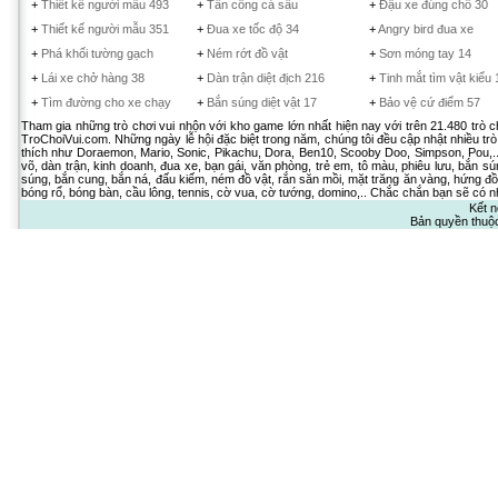
+
Thiết kế người mẫu 493
+
Tấn công cá sấu
+
Đậu xe đúng chỗ 30
+
Thiết kế người mẫu 351
+
Đua xe tốc độ 34
+
Angry bird đua xe
+
Phá khối tường gạch
+
Ném rớt đồ vật
+
Sơn móng tay 14
+
Lái xe chở hàng 38
+
Dàn trận diệt địch 216
+
Tinh mắt tìm vật kiểu
+
Tìm đường cho xe chạy
+
Bắn súng diệt vật 17
+
Bảo vệ cứ điểm 57
Tham gia những trò chơi vui nhộn với kho game lớn nhất hiện nay với trên 21.480 trò 
TroChoiVui.com. Những ngày lễ hội đặc biệt trong năm, chúng tôi đều cập nhật nhiều trò
thích như Doraemon, Mario, Sonic, Pikachu, Dora, Ben10, Scooby Doo, Simpson, Pou,.. 
võ, dàn trận, kinh doanh, đua xe, bạn gái, văn phòng, trẻ em, tô màu, phiêu lưu, bắn sú
súng, bắn cung, bắn ná, đấu kiếm, ném đồ vật, rắn săn mồi, mặt trăng ăn vàng, hứng đồ 
bóng rổ, bóng bàn, cầu lông, tennis, cờ vua, cờ tướng, domino,.. Chắc chắn bạn sẽ có nh
Kết n
Bản quyền thuộ