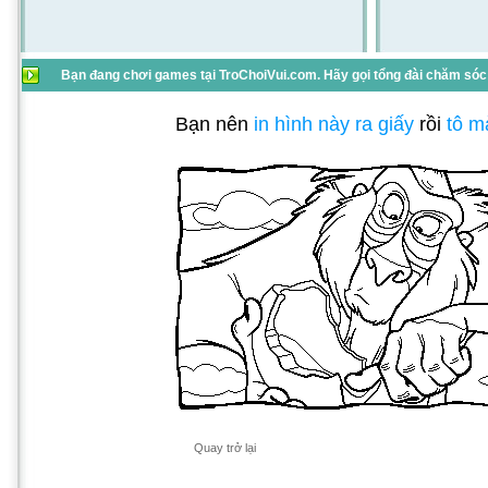
Bạn đang chơi games tại TroChoiVui.com. Hãy gọi tổng đài chăm sóc 
Bạn nên
in hình này ra giấy
rồi
tô m
Quay trở lại