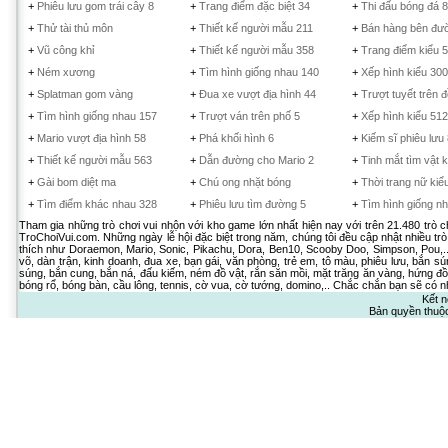
+
Phiêu lưu gom trái cây 8
+
Trang điểm đặc biệt 34
+
Thi đấu bóng đá 8
+
Thử tài thủ môn
+
Thiết kế người mẫu 211
+
Bán hàng bên đư
+
Vũ công khỉ
+
Thiết kế người mẫu 358
+
Trang điểm kiểu 
+
Ném xương
+
Tìm hình giống nhau 140
+
Xếp hình kiểu 300
+
Splatman gom vàng
+
Đua xe vượt địa hình 44
+
Trượt tuyết trên đ
+
Tìm hình giống nhau 157
+
Trượt ván trên phố 5
+
Xếp hình kiểu 512
+
Mario vượt địa hình 58
+
Phá khối hình 6
+
Kiếm sĩ phiêu lưu
+
Thiết kế người mẫu 563
+
Dẫn đường cho Mario 2
+
Tinh mắt tìm vật 
+
Gài bom diệt ma
+
Chú ong nhặt bóng
+
Thời trang nữ kiể
+
Tìm điểm khác nhau 328
+
Phiêu lưu tìm đường 5
+
Tìm hình giống n
Tham gia những trò chơi vui nhộn với kho game lớn nhất hiện nay với trên 21.480 trò 
TroChoiVui.com. Những ngày lễ hội đặc biệt trong năm, chúng tôi đều cập nhật nhiều trò
thích như Doraemon, Mario, Sonic, Pikachu, Dora, Ben10, Scooby Doo, Simpson, Pou,.. 
võ, dàn trận, kinh doanh, đua xe, bạn gái, văn phòng, trẻ em, tô màu, phiêu lưu, bắn sú
súng, bắn cung, bắn ná, đấu kiếm, ném đồ vật, rắn săn mồi, mặt trăng ăn vàng, hứng đồ 
bóng rổ, bóng bàn, cầu lông, tennis, cờ vua, cờ tướng, domino,.. Chắc chắn bạn sẽ có nh
Kết n
Bản quyền thuộ