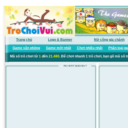
Trang chủ
Logo & Banner
Nữ công gia chánh
Game văn phòng
Game mới nhất
Chơi nhiều nhất
Phân loại g
Mã số trò chơi từ
1
đến
21.480
. Để chơi nhanh 1 trò chơi, bạn gõ mã số t