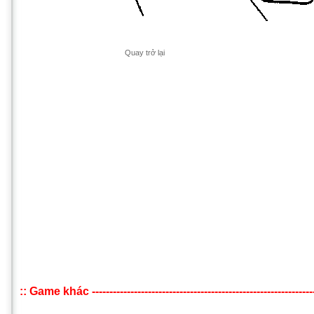
Quay trở lại
:: Game khác ------------------------------------------------------------------