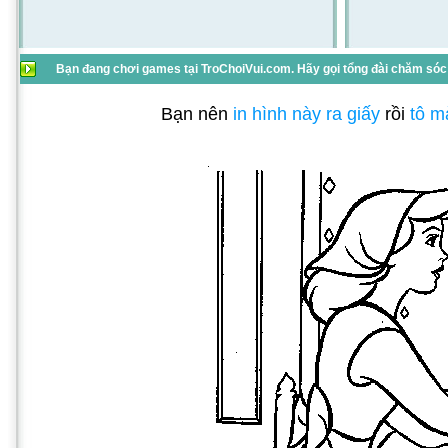
Bạn đang chơi games tại TroChoiVui.com. Hãy gọi tổng đài chăm sóc 
Bạn nên
in hình này ra giấy
rồi
tô m