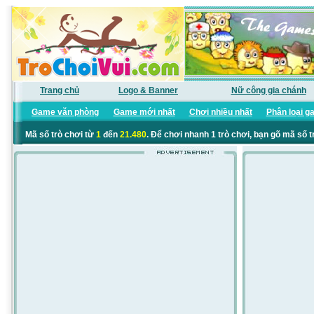
Trang chủ
Logo & Banner
Nữ công gia chánh
Game văn phòng
Game mới nhất
Chơi nhiều nhất
Phân loại g
Mã số trò chơi từ
1
đến
21.480
. Để chơi nhanh 1 trò chơi, bạn gõ mã số t