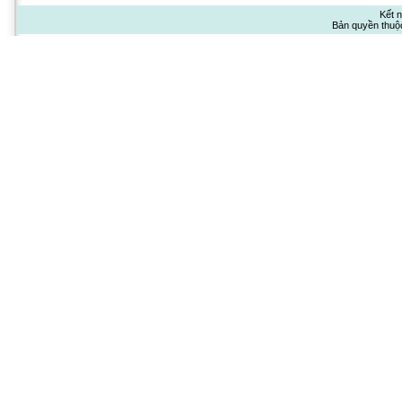
Kết n
Bản quyền thuộ