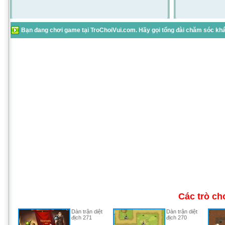
Bạn đang chơi game tại TroChoiVui.com. Hãy gọi tổng đài chăm sóc khác
Các trò ch
Dàn trận diệt
Dàn trận diệt
địch 271
địch 270