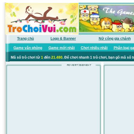
Trang chủ
Logo & Banner
Nữ công gia chánh
Game văn phòng
Game mới nhất
Chơi nhiều nhất
Phân loại g
Mã số trò chơi từ
1
đến
21.480
. Để chơi nhanh 1 trò chơi, bạn gõ mã số t