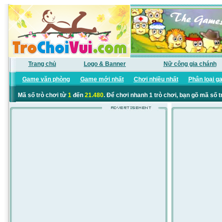
Trang chủ
Logo & Banner
Nữ công gia chánh
Game văn phòng
Game mới nhất
Chơi nhiều nhất
Phân loại g
Mã số trò chơi từ
1
đến
21.480
. Để chơi nhanh 1 trò chơi, bạn gõ mã số t