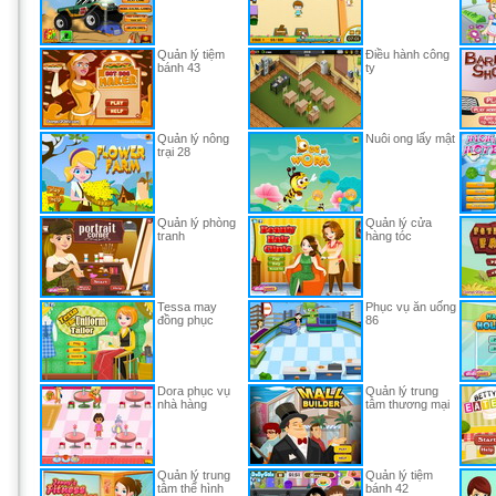
Quản lý tiệm
Điều hành công
bánh 43
ty
Quản lý nông
Nuôi ong lấy mật
trại 28
Quản lý phòng
Quản lý cửa
tranh
hàng tóc
Tessa may
Phục vụ ăn uống
đồng phục
86
Dora phục vụ
Quản lý trung
nhà hàng
tâm thương mại
Quản lý trung
Quản lý tiệm
tâm thể hình
bánh 42