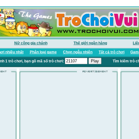
Nữ công gia chánh
Thế giới ngân hàng
Liê
ơi nhiều nhất
Phân loại game
Chọn ngẫu nhiên
Tất cả trò chơi
Game
nh 1 trò chơi, bạn gõ mã số trò chơi:
Tìm kiếm trò c