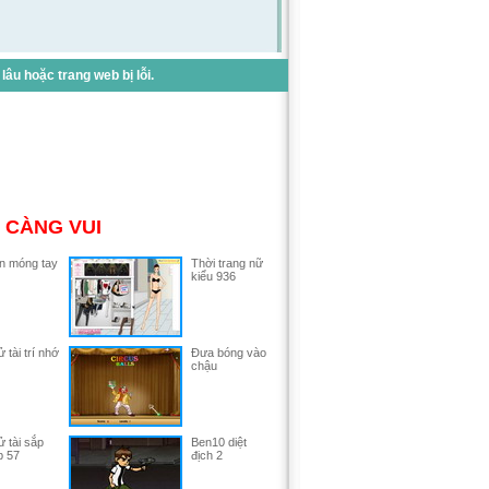
u hoặc trang web bị lỗi.
 CÀNG VUI
n móng tay
Thời trang nữ
kiểu 936
 tài trí nhớ
Đưa bóng vào
chậu
 tài sắp
Ben10 diệt
p 57
địch 2