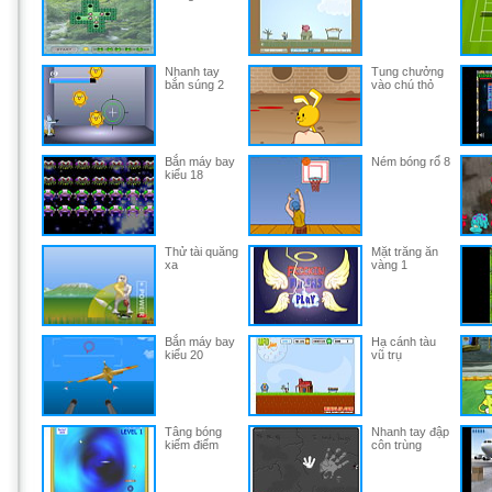
Nhanh tay
Tung chưởng
bắn súng 2
vào chú thỏ
Bắn máy bay
Ném bóng rổ 8
kiểu 18
Thử tài quăng
Mặt trăng ăn
xa
vàng 1
Bắn máy bay
Hạ cánh tàu
kiểu 20
vũ trụ
Tâng bóng
Nhanh tay đập
kiếm điểm
côn trùng