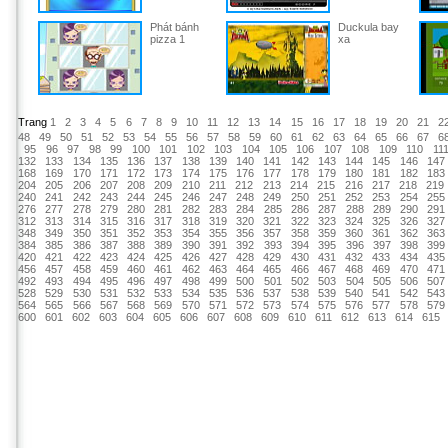
Phát bánh
Duckula bay
pizza 1
xa
Trang
1
2
3
4
5
6
7
8
9
10
11
12
13
14
15
16
17
18
19
20
21
2
48
49
50
51
52
53
54
55
56
57
58
59
60
61
62
63
64
65
66
67
6
95
96
97
98
99
100
101
102
103
104
105
106
107
108
109
110
11
132
133
134
135
136
137
138
139
140
141
142
143
144
145
146
147
168
169
170
171
172
173
174
175
176
177
178
179
180
181
182
183
204
205
206
207
208
209
210
211
212
213
214
215
216
217
218
219
240
241
242
243
244
245
246
247
248
249
250
251
252
253
254
255
276
277
278
279
280
281
282
283
284
285
286
287
288
289
290
291
312
313
314
315
316
317
318
319
320
321
322
323
324
325
326
327
348
349
350
351
352
353
354
355
356
357
358
359
360
361
362
363
384
385
386
387
388
389
390
391
392
393
394
395
396
397
398
399
420
421
422
423
424
425
426
427
428
429
430
431
432
433
434
435
456
457
458
459
460
461
462
463
464
465
466
467
468
469
470
471
492
493
494
495
496
497
498
499
500
501
502
503
504
505
506
507
528
529
530
531
532
533
534
535
536
537
538
539
540
541
542
543
564
565
566
567
568
569
570
571
572
573
574
575
576
577
578
579
600
601
602
603
604
605
606
607
608
609
610
611
612
613
614
615