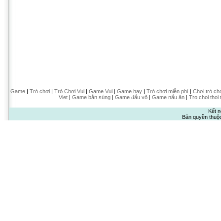
Game
|
Trò chơi
|
Trò Chơi Vui
|
Game Vui
|
Game hay
|
Trò chơi miễn phí
|
Chơi trò ch
Viet
|
Game bắn súng
|
Game đấu võ
|
Game nấu ăn
|
Tro choi thoi 
Kết n
Bản quyền thuộ