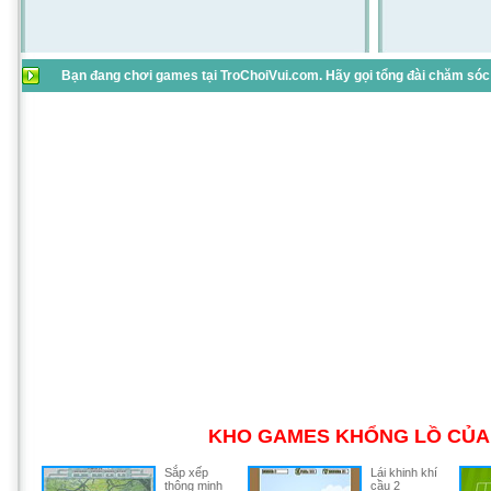
Bạn đang chơi games tại TroChoiVui.com. Hãy gọi tổng đài chăm sóc 
KHO GAMES KHỔNG LỒ CỦA 
Sắp xếp
Lái khinh khí
thông minh
cầu 2