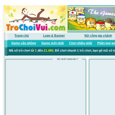
Trang chủ
Logo & Banner
Nữ công gia chánh
Game văn phòng
Game mới nhất
Chơi nhiều nhất
Phân loại g
Mã số trò chơi từ
1
đến
21.480
. Để chơi nhanh 1 trò chơi, bạn gõ mã số t