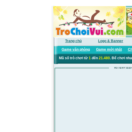
Trang chủ
Logo & Banner
Game văn phòng
Game mới nhất
Ch
Mã số trò chơi từ
1
đến
21.480
. Để chơi nha