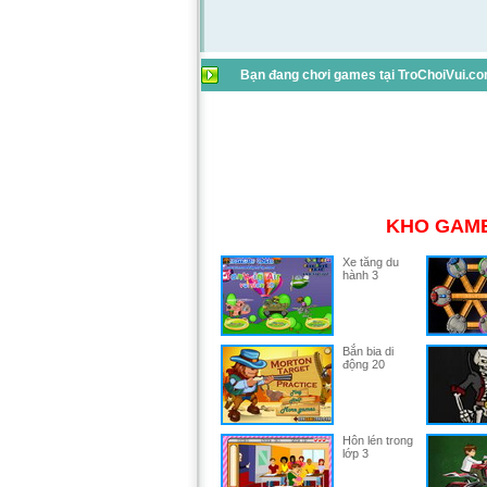
Bạn đang chơi games tại TroChoiVui.com
KHO GAME
Xe tăng du
hành 3
Bắn bia di
động 20
Hôn lén trong
lớp 3