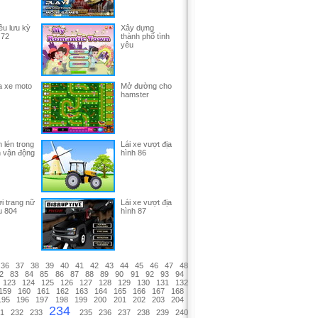
êu lưu kỳ
Xây dựng
 72
thành phố tình
yêu
 xe moto
Mở đường cho
hamster
 lén trong
Lái xe vượt địa
 vận động
hình 86
i trang nữ
Lái xe vượt địa
u 804
hình 87
36
37
38
39
40
41
42
43
44
45
46
47
48
2
83
84
85
86
87
88
89
90
91
92
93
94
123
124
125
126
127
128
129
130
131
132
159
160
161
162
163
164
165
166
167
168
195
196
197
198
199
200
201
202
203
204
234
1
232
233
235
236
237
238
239
240