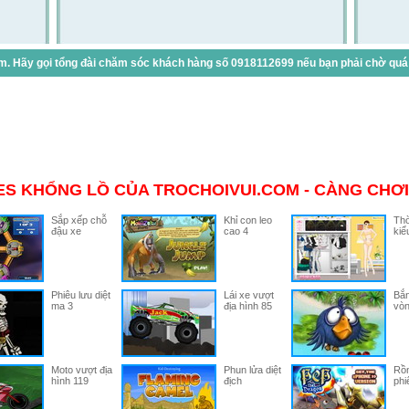
. Hãy gọi tổng đài chăm sóc khách hàng số 0918112699 nếu bạn phải chờ quá lâ
S KHỔNG LỒ CỦA TROCHOIVUI.COM - CÀNG CHƠI
Sắp xếp chỗ
Khỉ con leo
Thờ
đậu xe
cao 4
kiể
Phiêu lưu diệt
Lái xe vượt
Bắn
ma 3
địa hình 85
vòn
Moto vượt địa
Phun lửa diệt
Rồ
hình 119
địch
phi