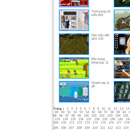
Thời trang nữ
kiểu 802
Dàn trận diệt
địch 139
Bắn bong
bóng bay 11
Nhanh tay ủi
đồ
Trang
1
2
3
4
5
6
7
8
9
10
11
12
13
14
49
50
51
52
53
54
55
56
57
58
59
60
95
96
97
98
99
100
101
102
103
104
105
133
134
135
136
137
138
139
140
141
14
169
170
171
172
173
174
175
176
177
178
205
206
207
208
209
210
211
212
213
214