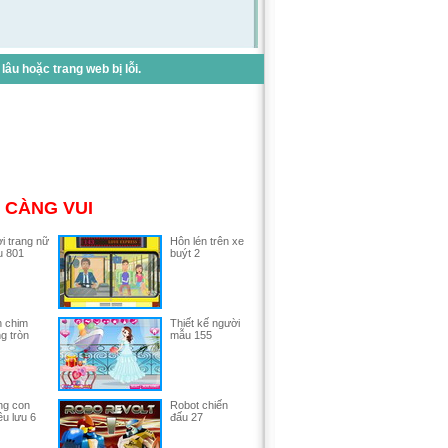
u hoặc trang web bị lỗi.
 CÀNG VUI
i trang nữ
Hôn lén trên xe
u 801
buýt 2
 chim
Thiết kế người
g tròn
mẫu 155
ng con
Robot chiến
êu lưu 6
đấu 27