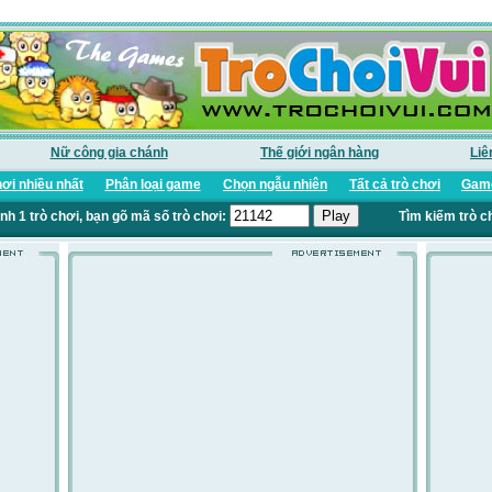
Nữ công gia chánh
Thế giới ngân hàng
Liê
ơi nhiều nhất
Phân loại game
Chọn ngẫu nhiên
Tất cả trò chơi
Game
nh 1 trò chơi, bạn gõ mã số trò chơi:
Tìm kiếm trò c