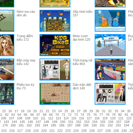
Ném ma vào
Xếp hình kiểu
Phi
đèn đỏ
157
thú
Trang điểm
Moto vượt
Đua
kiểu 172
địa hình 120
14
Bắn máy bay
Thời trang nữ
Hôn
kiểu 142
kiểu 803
sân
Phiêu lưu kỳ
Dàn trận diệt
Thờ
thú 73
địch 140
kiể
15
16
17
18
19
20
21
22
23
24
25
26
27
28
29
30
31
32
33
34
35
61
62
63
64
65
66
67
68
69
70
71
72
73
74
75
76
77
78
79
80
81
8
106
107
108
109
110
111
112
113
114
115
116
117
118
119
120
121
122
2
143
144
145
146
147
148
149
150
151
152
153
154
155
156
157
158
179
180
181
182
183
184
185
186
187
188
189
190
191
192
193
194
215
216
217
218
219
220
221
222
223
224
225
226
227
228
229
230
23