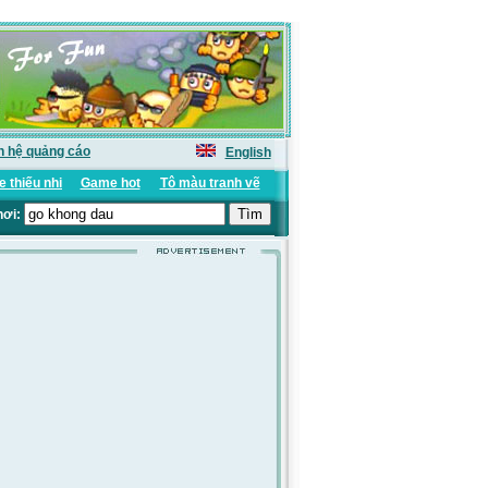
n hệ quảng cáo
English
 thiếu nhi
Game hot
Tô màu tranh vẽ
hơi: