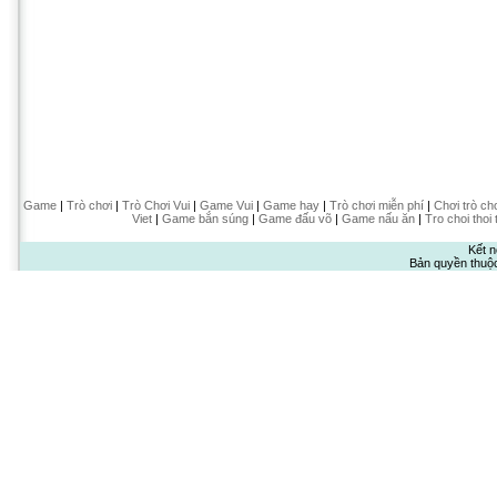
Game
|
Trò chơi
|
Trò Chơi Vui
|
Game Vui
|
Game hay
|
Trò chơi miễn phí
|
Chơi trò ch
Viet
|
Game bắn súng
|
Game đấu võ
|
Game nấu ăn
|
Tro choi thoi 
Kết n
Bản quyền thuộ