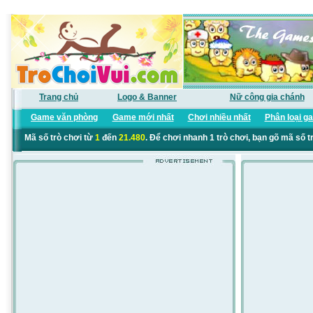
Trang chủ
Logo & Banner
Nữ công gia chánh
Game văn phòng
Game mới nhất
Chơi nhiều nhất
Phân loại g
Mã số trò chơi từ
1
đến
21.480
. Để chơi nhanh 1 trò chơi, bạn gõ mã số t