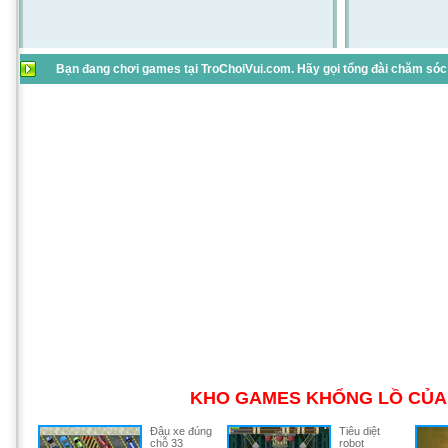
Bạn đang chơi games tại TroChoiVui.com. Hãy gọi tổng đài chăm sóc 
KHO GAMES KHỔNG LỒ CỦA 
Đậu xe đúng
Tiêu diệt
chỗ 33
robot