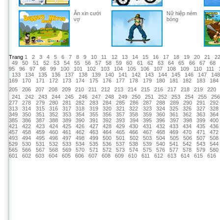
Ăn xin cưới
Nữ hiệp ném
vợ
bóng
Trang
1
2
3
4
5
6
7
8
9
10
11
12
13
14
15
16
17
18
19
20
21
2
49
50
51
52
53
54
55
56
57
58
59
60
61
62
63
64
65
66
67
68
95
96
97
98
99
100
101
102
103
104
105
106
107
108
109
110
111
133
134
135
136
137
138
139
140
141
142
143
144
145
146
147
14
169
170
171
172
173
174
175
176
177
178
179
180
181
182
183
184
205
206
207
208
209
210
211
212
213
214
215
216
217
218
219
220
241
242
243
244
245
246
247
248
249
250
251
252
253
254
255
25
277
278
279
280
281
282
283
284
285
286
287
288
289
290
291
292
313
314
315
316
317
318
319
320
321
322
323
324
325
326
327
328
349
350
351
352
353
354
355
356
357
358
359
360
361
362
363
364
385
386
387
388
389
390
391
392
393
394
395
396
397
398
399
400
421
422
423
424
425
426
427
428
429
430
431
432
433
434
435
436
457
458
459
460
461
462
463
464
465
466
467
468
469
470
471
472
493
494
495
496
497
498
499
500
501
502
503
504
505
506
507
508
529
530
531
532
533
534
535
536
537
538
539
540
541
542
543
544
565
566
567
568
569
570
571
572
573
574
575
576
577
578
579
580
601
602
603
604
605
606
607
608
609
610
611
612
613
614
615
616