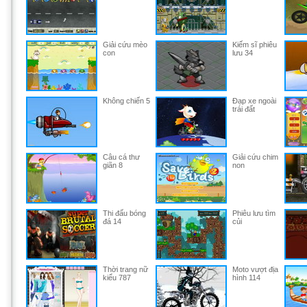
Giải cứu mèo
Kiếm sĩ phiêu
con
lưu 34
Không chiến 5
Đạp xe ngoài
trái đất
Câu cá thư
Giải cứu chim
giãn 8
non
Thi đấu bóng
Phiêu lưu tìm
đá 14
củi
Thời trang nữ
Moto vượt địa
kiểu 787
hình 114