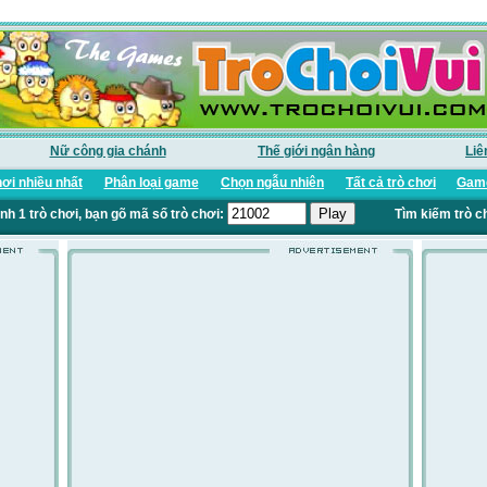
Nữ công gia chánh
Thế giới ngân hàng
Liê
ơi nhiều nhất
Phân loại game
Chọn ngẫu nhiên
Tất cả trò chơi
Game
nh 1 trò chơi, bạn gõ mã số trò chơi:
Tìm kiếm trò c