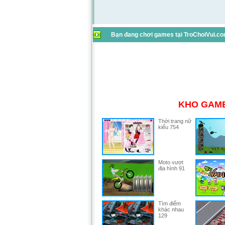
Bạn đang chơi games tại TroChoiVui.com
KHO GAME
Thời trang nữ
kiểu 754
Moto vượt
địa hình 91
Tìm điểm
khác nhau
129