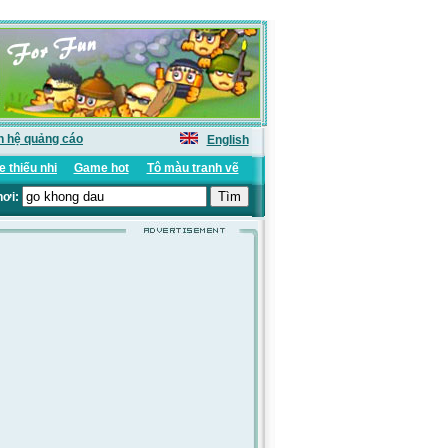
n hệ quảng cáo
English
 thiếu nhi
Game hot
Tô màu tranh vẽ
hơi: