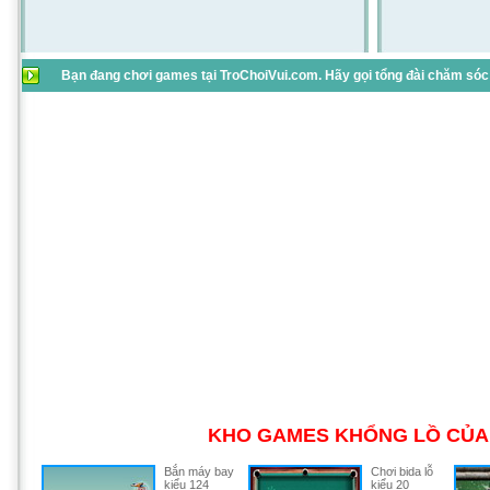
Bạn đang chơi games tại TroChoiVui.com. Hãy gọi tổng đài chăm sóc 
KHO GAMES KHỔNG LỒ CỦA 
Bắn máy bay
Chơi bida lỗ
kiểu 124
kiểu 20