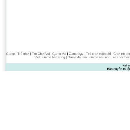
Game
|
Trò chơi
|
Trò Chơi Vui
|
Game Vui
|
Game hay
|
Trò chơi miễn phí
|
Chơi trò ch
Viet
|
Game bắn súng
|
Game đấu võ
|
Game nấu ăn
|
Tro choi thoi 
Kết n
Bản quyền thuộ