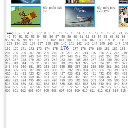
Bắn pháo diệt
Bắn máy bay
thỏ
kiểu 126
Trang
1
2
3
4
5
6
7
8
9
10
11
12
13
14
15
16
17
18
19
20
21
2
49
50
51
52
53
54
55
56
57
58
59
60
61
62
63
64
65
66
67
68
95
96
97
98
99
100
101
102
103
104
105
106
107
108
109
110
111
133
134
135
136
137
138
139
140
141
142
143
144
145
146
147
14
176
169
170
171
172
173
174
175
177
178
179
180
181
182
183
204
205
206
207
208
209
210
211
212
213
214
215
216
217
218
219
240
241
242
243
244
245
246
247
248
249
250
251
252
253
254
255
276
277
278
279
280
281
282
283
284
285
286
287
288
289
290
291
312
313
314
315
316
317
318
319
320
321
322
323
324
325
326
327
348
349
350
351
352
353
354
355
356
357
358
359
360
361
362
363
384
385
386
387
388
389
390
391
392
393
394
395
396
397
398
399
420
421
422
423
424
425
426
427
428
429
430
431
432
433
434
435
456
457
458
459
460
461
462
463
464
465
466
467
468
469
470
471
492
493
494
495
496
497
498
499
500
501
502
503
504
505
506
507
528
529
530
531
532
533
534
535
536
537
538
539
540
541
542
543
564
565
566
567
568
569
570
571
572
573
574
575
576
577
578
579
600
601
602
603
604
605
606
607
608
609
610
611
612
613
614
615