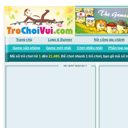
Trang chủ
Logo & Banner
Nữ công gia chánh
Game văn phòng
Game mới nhất
Chơi nhiều nhất
Phân loại g
Mã số trò chơi từ
1
đến
21.480
. Để chơi nhanh 1 trò chơi, bạn gõ mã số t