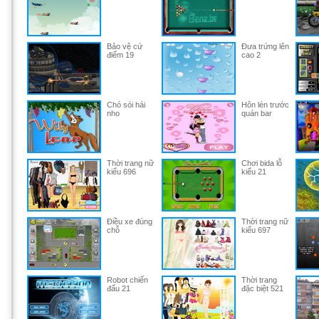
Bảo vệ cứ
Đưa trứng lên
điểm 19
cao 2
Chó sói hái
Hôn lén trước
nho
quán bar
Thời trang nữ
Chơi bida lỗ
kiểu 696
kiểu 21
Điều xe đúng
Thời trang nữ
chỗ
kiểu 697
Robot chiến
Thời trang
đấu 21
đặc biệt 521