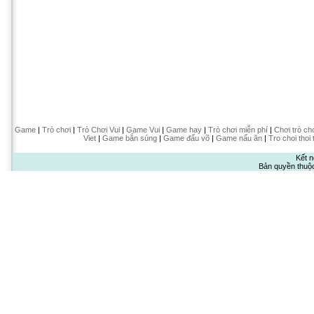
Game
|
Trò chơi
|
Trò Chơi Vui
|
Game Vui
|
Game hay
|
Trò chơi miễn phí
|
Chơi trò ch
Viet
|
Game bắn súng
|
Game đấu võ
|
Game nấu ăn
|
Tro choi thoi 
Kết n
Bản quyền thuộ