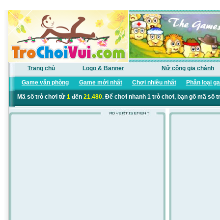
Trang chủ
Logo & Banner
Nữ công gia chánh
Game văn phòng
Game mới nhất
Chơi nhiều nhất
Phân loại g
Mã số trò chơi từ
1
đến
21.480
. Để chơi nhanh 1 trò chơi, bạn gõ mã số t