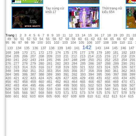
Tay súng cừ
Thời trang nữ
khôi 17
kiểu 554
Trang
1
2
3
4
5
6
7
8
9
10
11
12
13
14
15
16
17
18
19
20
21
2
49
50
51
52
53
54
55
56
57
58
59
60
61
62
63
64
65
66
67
68
95
96
97
98
99
100
101
102
103
104
105
106
107
108
109
110
111
142
133
134
135
136
137
138
139
140
141
143
144
145
146
147
168
169
170
171
172
173
174
175
176
177
178
179
180
181
182
183
204
205
206
207
208
209
210
211
212
213
214
215
216
217
218
219
240
241
242
243
244
245
246
247
248
249
250
251
252
253
254
255
276
277
278
279
280
281
282
283
284
285
286
287
288
289
290
291
312
313
314
315
316
317
318
319
320
321
322
323
324
325
326
327
348
349
350
351
352
353
354
355
356
357
358
359
360
361
362
363
384
385
386
387
388
389
390
391
392
393
394
395
396
397
398
399
420
421
422
423
424
425
426
427
428
429
430
431
432
433
434
435
456
457
458
459
460
461
462
463
464
465
466
467
468
469
470
471
492
493
494
495
496
497
498
499
500
501
502
503
504
505
506
507
528
529
530
531
532
533
534
535
536
537
538
539
540
541
542
543
564
565
566
567
568
569
570
571
572
573
574
575
576
577
578
579
600
601
602
603
604
605
606
607
608
609
610
611
612
613
614
615