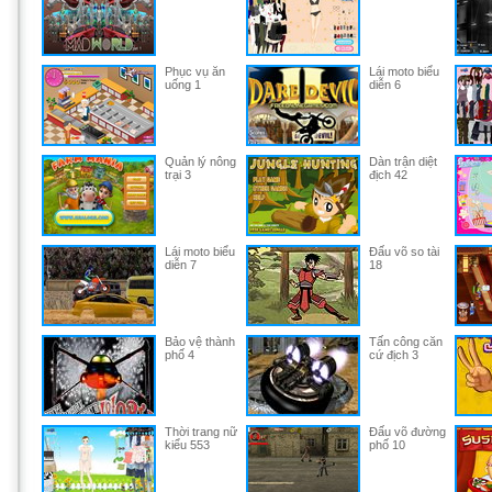
Phục vụ ăn
Lái moto biểu
uống 1
diễn 6
Quản lý nông
Dàn trận diệt
trại 3
địch 42
Lái moto biểu
Đấu võ so tài
diễn 7
18
Bảo vệ thành
Tấn công căn
phố 4
cứ địch 3
Thời trang nữ
Đấu võ đường
kiểu 553
phố 10