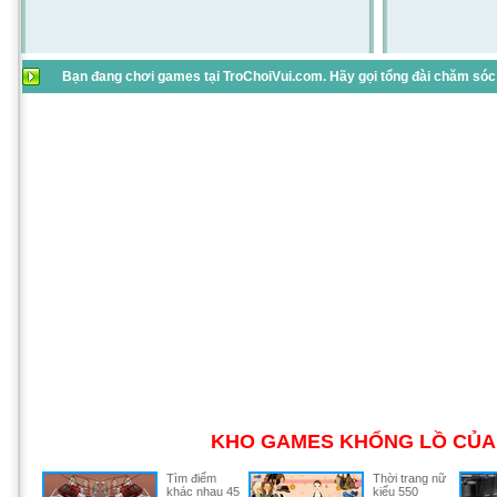
Bạn đang chơi games tại TroChoiVui.com. Hãy gọi tổng đài chăm sóc 
KHO GAMES KHỔNG LỒ CỦA 
Tìm điểm
Thời trang nữ
khác nhau 45
kiểu 550