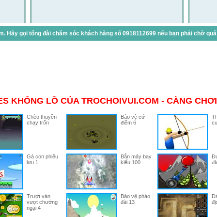
. Hãy gọi tổng đài chăm sóc khách hàng số 0918112699 nếu bạn phải chờ quá lâ
S KHỔNG LỒ CỦA TROCHOIVUI.COM - CÀNG CHƠI
Chèo thuyền
Bảo vệ cứ
Th
chạy trốn
điểm 6
cu
Gà con phiêu
Bắn máy bay
Đư
lưu 1
kiểu 100
đí
Trượt ván
Bảo vệ pháo
Dà
vượt chướng
đài 13
đị
ngại 4