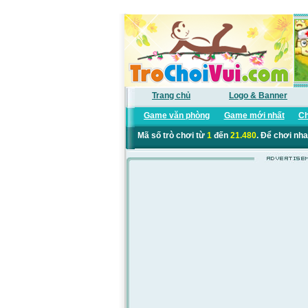
Trang chủ
Logo & Banner
Game văn phòng
Game mới nhất
Ch
Mã số trò chơi từ
1
đến
21.480
. Để chơi nha