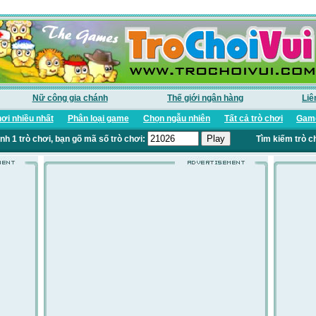
Nữ công gia chánh
Thế giới ngân hàng
Liê
ơi nhiều nhất
Phân loại game
Chọn ngẫu nhiên
Tất cả trò chơi
Game
nh 1 trò chơi, bạn gõ mã số trò chơi:
Tìm kiếm trò c