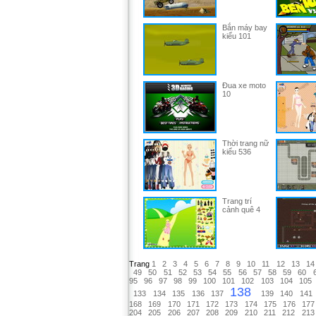
Bắn máy bay
kiểu 101
Đua xe moto
10
Thời trang nữ
kiểu 536
Trang trí
cảnh quê 4
Trang
1
2
3
4
5
6
7
8
9
10
11
12
13
14
49
50
51
52
53
54
55
56
57
58
59
60
95
96
97
98
99
100
101
102
103
104
105
138
133
134
135
136
137
139
140
141
168
169
170
171
172
173
174
175
176
177
204
205
206
207
208
209
210
211
212
213