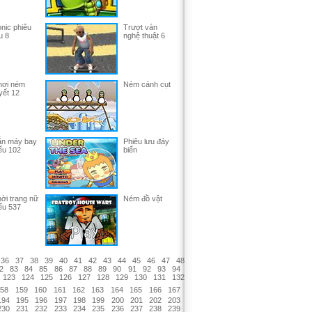
nic phiêu
Trượt ván
u 8
nghệ thuật 6
hơi ném
Ném cánh cụt
yết 12
ắn máy bay
Phiêu lưu đáy
ểu 102
biển
ời trang nữ
Ném đồ vật
ểu 537
36
37
38
39
40
41
42
43
44
45
46
47
48
2
83
84
85
86
87
88
89
90
91
92
93
94
123
124
125
126
127
128
129
130
131
132
158
159
160
161
162
163
164
165
166
167
194
195
196
197
198
199
200
201
202
203
230
231
232
233
234
235
236
237
238
239