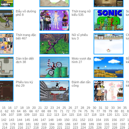
Đấu võ đường
Thời trang nữ
So
phố 8
kiểu 535
lư
Thời trang đặc
Nữ sĩ phiêu
C
biệt 467
lưu 3
tu
Dàn trận diệt
Moto vượt địa
B
địch 38
hình 27
ki
Phiêu lưu kỳ
Đánh đàn tấn
Th
thú 29
công
ki
15
16
17
18
19
20
21
22
23
24
25
26
27
28
29
30
31
32
33
34
35
61
62
63
64
65
66
67
68
69
70
71
72
73
74
75
76
77
78
79
80
81
8
106
107
108
109
110
111
112
113
114
115
116
117
118
119
120
121
122
142
143
144
145
146
147
148
149
150
151
152
153
154
155
156
157
178
179
180
181
182
183
184
185
186
187
188
189
190
191
192
193
214
215
216
217
218
219
220
221
222
223
224
225
226
227
228
229