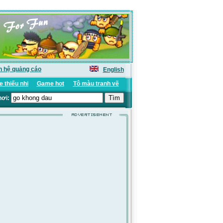
n hệ quảng cáo
English
 thiếu nhi
Game hot
Tô màu tranh vẽ
hơi: