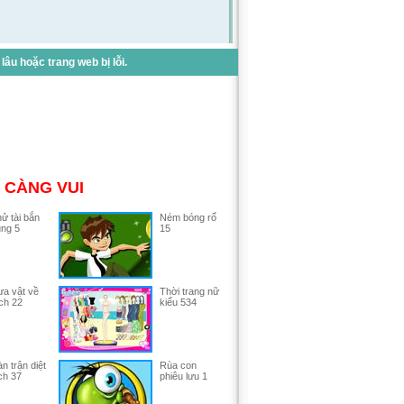
u hoặc trang web bị lỗi.
 CÀNG VUI
ử tài bắn
Ném bóng rổ
ng 5
15
a vật về
Thời trang nữ
ch 22
kiểu 534
n trận diệt
Rùa con
ch 37
phiêu lưu 1