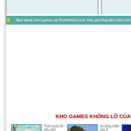
Bạn đang chơi games tại TroChoiVui.com. Hãy gọi tổng đài chăm sóc 
KHO GAMES KHỔNG LỒ CỦA 
Thời trang nữ
Xe tăng chiến
kiểu 457
đấu 9