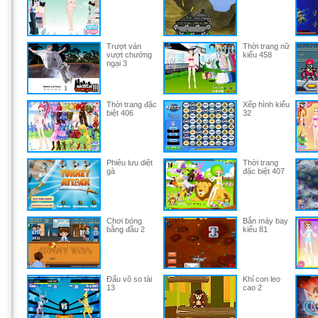
Trượt ván
Thời trang nữ
vượt chướng
kiểu 458
ngại 3
Thời trang đặc
Xếp hình kiểu
biệt 406
32
Phiêu lưu diệt
Thời trang
gà
đặc biệt 407
Chơi bóng
Bắn máy bay
bằng đầu 2
kiểu 81
Đấu võ so tài
Khỉ con leo
13
cao 2