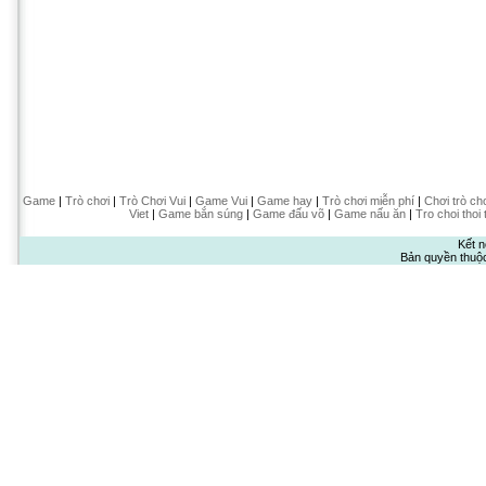
Game
|
Trò chơi
|
Trò Chơi Vui
|
Game Vui
|
Game hay
|
Trò chơi miễn phí
|
Chơi trò ch
Viet
|
Game bắn súng
|
Game đấu võ
|
Game nấu ăn
|
Tro choi thoi 
Kết n
Bản quyền thuộ