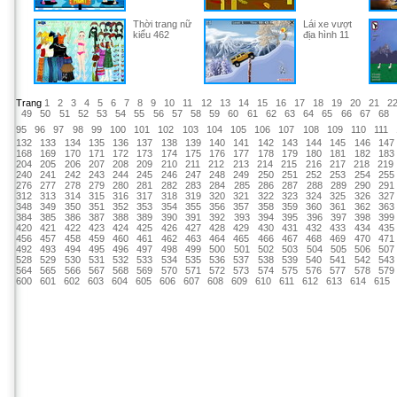
Thời trang nữ
Lái xe vượt
kiểu 462
địa hình 11
Trang
1
2
3
4
5
6
7
8
9
10
11
12
13
14
15
16
17
18
19
20
21
2
49
50
51
52
53
54
55
56
57
58
59
60
61
62
63
64
65
66
67
68
95
96
97
98
99
100
101
102
103
104
105
106
107
108
109
110
111
132
133
134
135
136
137
138
139
140
141
142
143
144
145
146
147
168
169
170
171
172
173
174
175
176
177
178
179
180
181
182
183
204
205
206
207
208
209
210
211
212
213
214
215
216
217
218
219
240
241
242
243
244
245
246
247
248
249
250
251
252
253
254
255
276
277
278
279
280
281
282
283
284
285
286
287
288
289
290
291
312
313
314
315
316
317
318
319
320
321
322
323
324
325
326
327
348
349
350
351
352
353
354
355
356
357
358
359
360
361
362
363
384
385
386
387
388
389
390
391
392
393
394
395
396
397
398
399
420
421
422
423
424
425
426
427
428
429
430
431
432
433
434
435
456
457
458
459
460
461
462
463
464
465
466
467
468
469
470
471
492
493
494
495
496
497
498
499
500
501
502
503
504
505
506
507
528
529
530
531
532
533
534
535
536
537
538
539
540
541
542
543
564
565
566
567
568
569
570
571
572
573
574
575
576
577
578
579
600
601
602
603
604
605
606
607
608
609
610
611
612
613
614
615