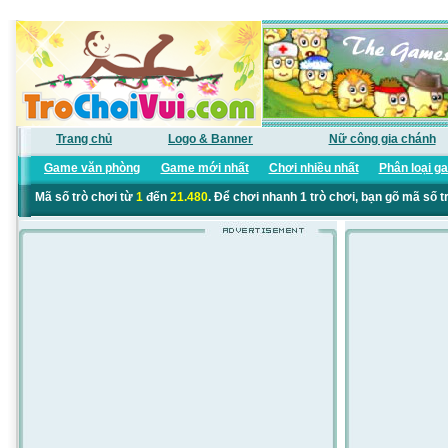
Trang chủ
Logo & Banner
Nữ công gia chánh
Game văn phòng
Game mới nhất
Chơi nhiều nhất
Phân loại g
Mã số trò chơi từ
1
đến
21.480
. Để chơi nhanh 1 trò chơi, bạn gõ mã số t