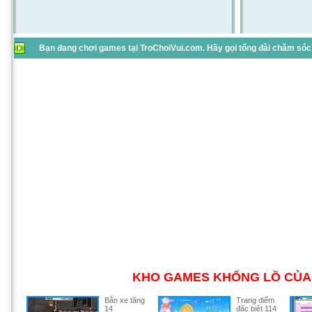
Bạn đang chơi games tại TroChoiVui.com. Hãy gọi tổng đài chăm sóc 
KHO GAMES KHỔNG LỒ CỦA 
Bắn xe tăng
Trang điểm
14
đặc biệt 114