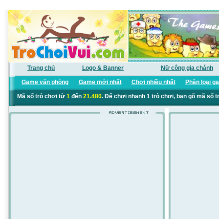
Trang chủ
Logo & Banner
Nữ công gia chánh
Game văn phòng
Game mới nhất
Chơi nhiều nhất
Phân loại g
Mã số trò chơi từ
1
đến
21.480
. Để chơi nhanh 1 trò chơi, bạn gõ mã số t