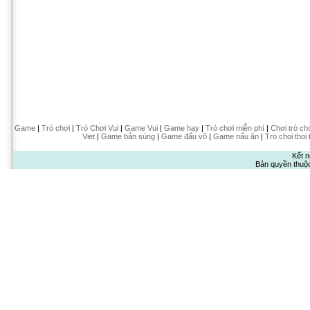
Game
|
Trò chơi
|
Trò Chơi Vui
|
Game Vui
|
Game hay
|
Trò chơi miễn phí
|
Chơi trò ch
Viet
|
Game bắn súng
|
Game đấu võ
|
Game nấu ăn
|
Tro choi thoi 
Kết n
Bản quyền thuộ