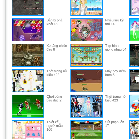
Bắn bi phá
Phiêu lưu kỳ
khối 13
thú 14
Xe tăng chiến
Tìm hình
đấu 8
giống nhau 54
Thời trang nữ
Máy bay ném
kiểu 422
bom 5
Chơi bóng
Thời trang nữ
bầu dục 2
kiểu 423
Thiết kế
Sút phạt đền
người mẫu
17
100