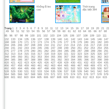
Khổng lồ leo
Thời trang
cao
đặc biệt 384
Trang
1
2
3
4
5
6
7
8
9
10
11
12
13
14
15
16
17
18
19
20
21
2
49
50
51
52
53
54
55
56
57
58
59
60
61
62
63
64
65
66
67
68
95
96
97
98
99
100
101
102
103
104
105
106
107
108
109
110
111
132
133
134
135
136
137
138
139
140
141
142
143
144
145
146
147
168
169
170
171
172
173
174
175
176
177
178
179
180
181
182
183
204
205
206
207
208
209
210
211
212
213
214
215
216
217
218
219
240
241
242
243
244
245
246
247
248
249
250
251
252
253
254
255
276
277
278
279
280
281
282
283
284
285
286
287
288
289
290
291
312
313
314
315
316
317
318
319
320
321
322
323
324
325
326
327
348
349
350
351
352
353
354
355
356
357
358
359
360
361
362
363
384
385
386
387
388
389
390
391
392
393
394
395
396
397
398
399
420
421
422
423
424
425
426
427
428
429
430
431
432
433
434
435
456
457
458
459
460
461
462
463
464
465
466
467
468
469
470
471
492
493
494
495
496
497
498
499
500
501
502
503
504
505
506
507
528
529
530
531
532
533
534
535
536
537
538
539
540
541
542
543
564
565
566
567
568
569
570
571
572
573
574
575
576
577
578
579
600
601
602
603
604
605
606
607
608
609
610
611
612
613
614
615