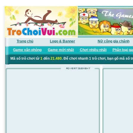
Trang chủ
Logo & Banner
Nữ công gia chánh
Game văn phòng
Game mới nhất
Chơi nhiều nhất
Phân loại g
Mã số trò chơi từ
1
đến
21.480
. Để chơi nhanh 1 trò chơi, bạn gõ mã số t