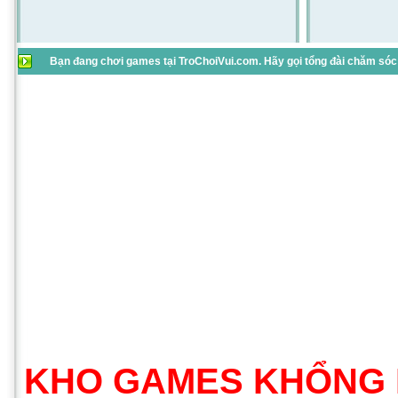
Bạn đang chơi games tại TroChoiVui.com. Hãy gọi tổng đài chăm sóc 
KHO GAMES KHỔNG L