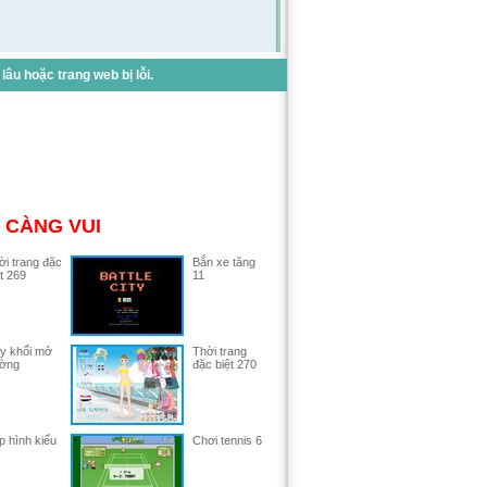
u hoặc trang web bị lỗi.
 CÀNG VUI
ời trang đặc
Bắn xe tăng
t 269
11
y khối mở
Thời trang
ờng
đặc biệt 270
p hình kiểu
Chơi tennis 6