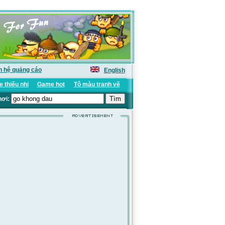
n hệ quảng cáo
English
 thiếu nhi
Game hot
Tô màu tranh vẽ
hơi: