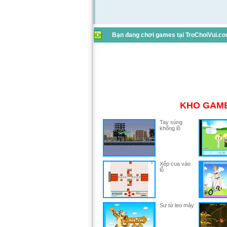
Bạn đang chơi games tại TroChoiVui.com
KHO GAME
Tay súng
khổng lồ
Xếp cua vào
lỗ
Sư tử leo mây