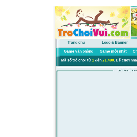
Trang chủ
Logo & Banner
Game văn phòng
Game mới nhất
Ch
Mã số trò chơi từ
1
đến
21.480
. Để chơi nha