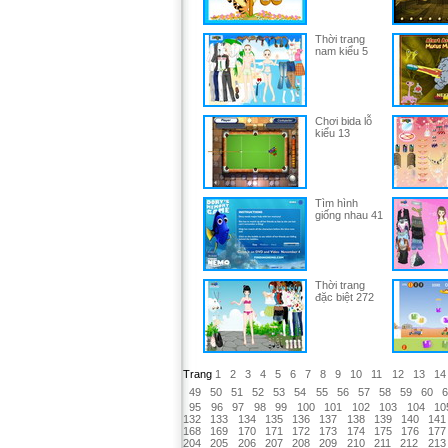
Thời trang
nam kiểu 5
Chơi bida lỗ
kiểu 13
Tìm hình
giống nhau 41
Thời trang
đặc biệt 272
Trang
1
2
3
4
5
6
7
8
9
10
11
12
13
14
49
50
51
52
53
54
55
56
57
58
59
60
6
95
96
97
98
99
100
101
102
103
104
10
132
133
134
135
136
137
138
139
140
141
168
169
170
171
172
173
174
175
176
177
204
205
206
207
208
209
210
211
212
213