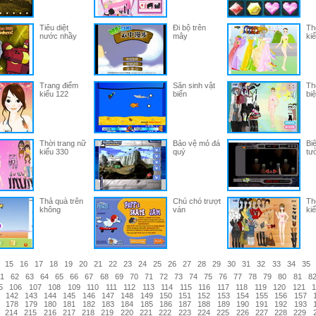
Tiêu diệt
Đi bộ trên
Th
nước nhầy
mây
ki
Trang điểm
Săn sinh vật
Th
kiểu 122
biển
biệ
Thời trang nữ
Bảo vệ mỏ đá
Biệ
kiểu 330
quý
tư
Thả quà trên
Chú chó trượt
Th
không
ván
ki
15
16
17
18
19
20
21
22
23
24
25
26
27
28
29
30
31
32
33
34
35
1
62
63
64
65
66
67
68
69
70
71
72
73
74
75
76
77
78
79
80
81
8
5
106
107
108
109
110
111
112
113
114
115
116
117
118
119
120
121
1
142
143
144
145
146
147
148
149
150
151
152
153
154
155
156
157
178
179
180
181
182
183
184
185
186
187
188
189
190
191
192
193
214
215
216
217
218
219
220
221
222
223
224
225
226
227
228
229