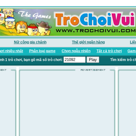
Nữ công gia chánh
Thế giới ngân hàng
Liê
ơi nhiều nhất
Phân loại game
Chọn ngẫu nhiên
Tất cả trò chơi
Game
nh 1 trò chơi, bạn gõ mã số trò chơi:
Tìm kiếm trò c