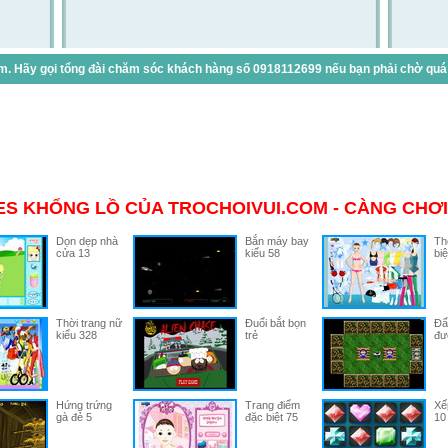
. Hãy gọi tổng đài chăm sóc khách hàng số 0918112699 nếu bạn phải chờ quá lâ
S KHỔNG LỒ CỦA TROCHOIVUI.COM - CÀNG CHƠI
Dọn dẹp nhà
Bắn máy bay
Th
cửa 13
kiểu 58
biệ
Thời trang nữ
Đuổi bắt bọn
Đẩ
kiểu 328
trẻ
đư
Hứng trứng
Trang điểm
Xế
gà đẻ 5
đặc biệt 75
10