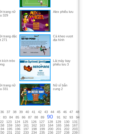
ời trang nữ
Alex phiêu lưu
ểu 329
ời trang đặc
Cà kheo vượt
t 271
địa hình
t kích trèo
Lái máy bay
ờng
phiêu lưu 3
ời trang nữ
Nữ sĩ bắn
ểu 331
cung 2
36
37
38
39
40
41
42
43
44
45
46
47
48
90
2
83
84
85
86
87
88
89
91
92
93
94
22
123
124
125
126
127
128
129
130
131
158
159
160
161
162
163
164
165
166
167
194
195
196
197
198
199
200
201
202
203
230
231
232
233
234
235
236
237
238
239