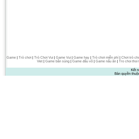
Game
|
Trò chơi
|
Trò Chơi Vui
|
Game Vui
|
Game hay
|
Trò chơi miễn phí
|
Chơi trò ch
Viet
|
Game bắn súng
|
Game đấu võ
|
Game nấu ăn
|
Tro choi thoi 
Kết n
Bản quyền thuộ