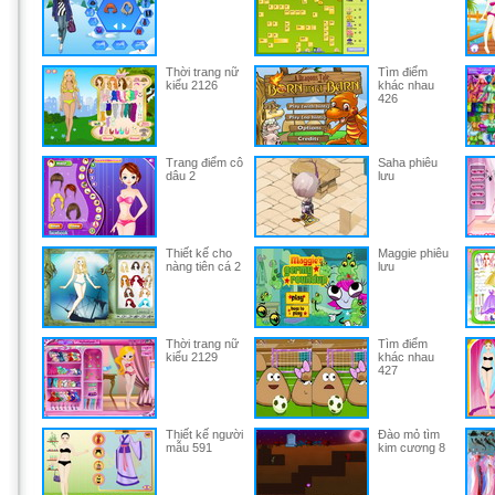
Thời trang nữ
Tìm điểm
kiểu 2126
khác nhau
426
Trang điểm cô
Saha phiêu
dâu 2
lưu
Thiết kế cho
Maggie phiêu
nàng tiên cá 2
lưu
Thời trang nữ
Tìm điểm
kiểu 2129
khác nhau
427
Thiết kế người
Đào mỏ tìm
mẫu 591
kim cương 8