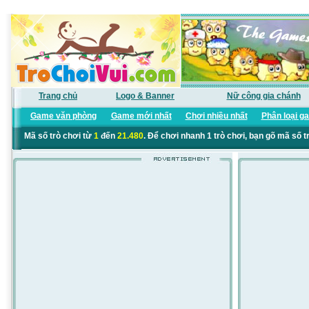
Trang chủ
Logo & Banner
Nữ công gia chánh
Game văn phòng
Game mới nhất
Chơi nhiều nhất
Phân loại g
Mã số trò chơi từ
1
đến
21.480
. Để chơi nhanh 1 trò chơi, bạn gõ mã số t