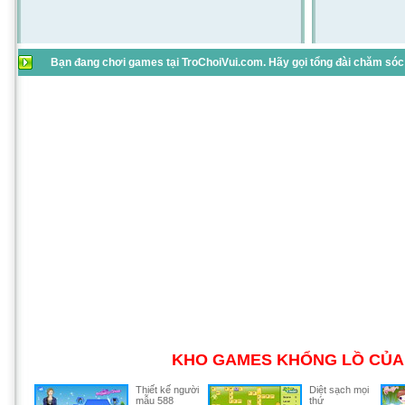
Bạn đang chơi games tại TroChoiVui.com. Hãy gọi tổng đài chăm sóc 
KHO GAMES KHỔNG LỒ CỦA 
Thiết kế người
Diệt sạch mọi
mẫu 588
thứ