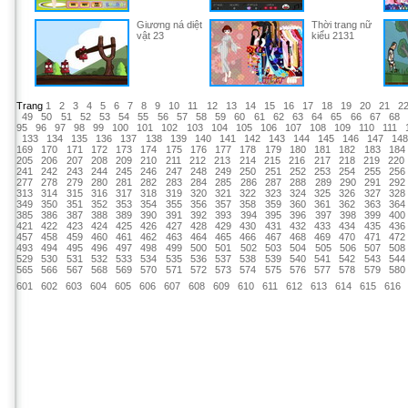
Giương ná diệt
Thời trang nữ
vật 23
kiểu 2131
Trang
1
2
3
4
5
6
7
8
9
10
11
12
13
14
15
16
17
18
19
20
21
2
49
50
51
52
53
54
55
56
57
58
59
60
61
62
63
64
65
66
67
68
95
96
97
98
99
100
101
102
103
104
105
106
107
108
109
110
111
133
134
135
136
137
138
139
140
141
142
143
144
145
146
147
14
169
170
171
172
173
174
175
176
177
178
179
180
181
182
183
184
205
206
207
208
209
210
211
212
213
214
215
216
217
218
219
220
241
242
243
244
245
246
247
248
249
250
251
252
253
254
255
256
277
278
279
280
281
282
283
284
285
286
287
288
289
290
291
292
313
314
315
316
317
318
319
320
321
322
323
324
325
326
327
328
349
350
351
352
353
354
355
356
357
358
359
360
361
362
363
364
385
386
387
388
389
390
391
392
393
394
395
396
397
398
399
400
421
422
423
424
425
426
427
428
429
430
431
432
433
434
435
436
457
458
459
460
461
462
463
464
465
466
467
468
469
470
471
472
493
494
495
496
497
498
499
500
501
502
503
504
505
506
507
508
529
530
531
532
533
534
535
536
537
538
539
540
541
542
543
544
565
566
567
568
569
570
571
572
573
574
575
576
577
578
579
580
601
602
603
604
605
606
607
608
609
610
611
612
613
614
615
616