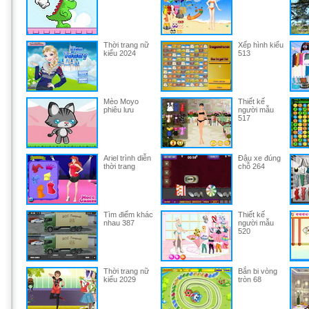
Thời trang nữ
Xếp hình kiểu
kiểu 2024
513
Mèo Moyo
Thiết kế
phiêu lưu
người mẫu
517
Ariel trình diễn
Đậu xe đúng
thời trang
chỗ 264
Tìm điểm khác
Thiết kế
nhau 387
người mẫu
520
Thời trang nữ
Bắn bi vòng
kiểu 2029
tròn 68