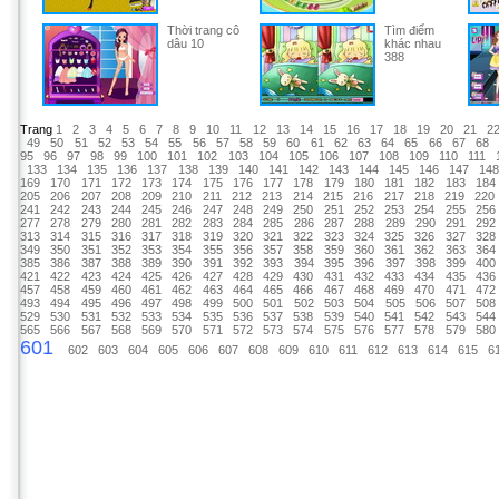
Thời trang cô
Tìm điểm
dâu 10
khác nhau
388
Trang
1
2
3
4
5
6
7
8
9
10
11
12
13
14
15
16
17
18
19
20
21
2
49
50
51
52
53
54
55
56
57
58
59
60
61
62
63
64
65
66
67
68
95
96
97
98
99
100
101
102
103
104
105
106
107
108
109
110
111
133
134
135
136
137
138
139
140
141
142
143
144
145
146
147
14
169
170
171
172
173
174
175
176
177
178
179
180
181
182
183
184
205
206
207
208
209
210
211
212
213
214
215
216
217
218
219
220
241
242
243
244
245
246
247
248
249
250
251
252
253
254
255
256
277
278
279
280
281
282
283
284
285
286
287
288
289
290
291
292
313
314
315
316
317
318
319
320
321
322
323
324
325
326
327
328
349
350
351
352
353
354
355
356
357
358
359
360
361
362
363
364
385
386
387
388
389
390
391
392
393
394
395
396
397
398
399
400
421
422
423
424
425
426
427
428
429
430
431
432
433
434
435
436
457
458
459
460
461
462
463
464
465
466
467
468
469
470
471
472
493
494
495
496
497
498
499
500
501
502
503
504
505
506
507
508
529
530
531
532
533
534
535
536
537
538
539
540
541
542
543
544
565
566
567
568
569
570
571
572
573
574
575
576
577
578
579
580
601
602
603
604
605
606
607
608
609
610
611
612
613
614
615
6