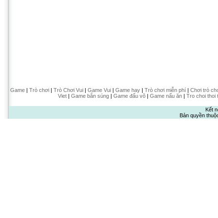
Game
|
Trò chơi
|
Trò Chơi Vui
|
Game Vui
|
Game hay
|
Trò chơi miễn phí
|
Chơi trò ch
Viet
|
Game bắn súng
|
Game đấu võ
|
Game nấu ăn
|
Tro choi thoi 
Kết n
Bản quyền thuộ