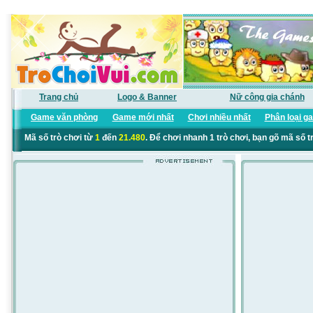
Trang chủ
Logo & Banner
Nữ công gia chánh
Game văn phòng
Game mới nhất
Chơi nhiều nhất
Phân loại g
Mã số trò chơi từ
1
đến
21.480
. Để chơi nhanh 1 trò chơi, bạn gõ mã số t