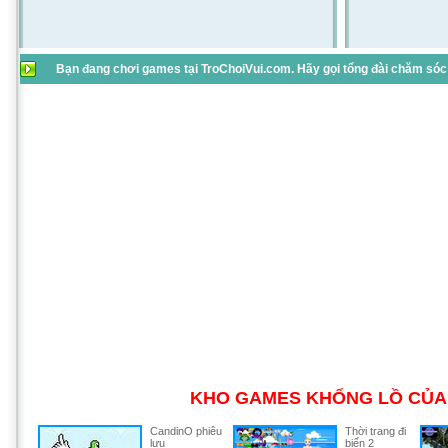
Bạn đang chơi games tại TroChoiVui.com. Hãy gọi tổng đài chăm sóc 
KHO GAMES KHỔNG LỒ CỦA 
CandinO phiêu
Thời trang đi
lưu
biển 2