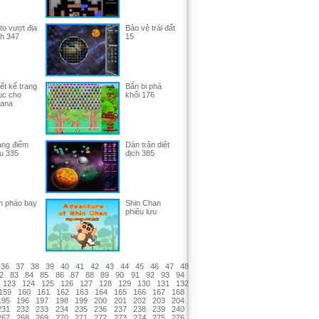
o vượt địa
Bảo vệ trái đất
nh 347
15
ết kế trang
Bắn bi phá
ục cho
khối 176
ana
ang điểm
Dàn trận diệt
u 335
địch 385
n pháo bay
Shin Chan
phiêu lưu
36
37
38
39
40
41
42
43
44
45
46
47
48
2
83
84
85
86
87
88
89
90
91
92
93
94
123
124
125
126
127
128
129
130
131
132
159
160
161
162
163
164
165
166
167
168
195
196
197
198
199
200
201
202
203
204
231
232
233
234
235
236
237
238
239
240
267
268
269
270
271
272
273
274
275
276