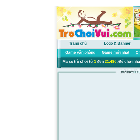
Trang chủ
Logo & Banner
Game văn phòng
Game mới nhất
Ch
Mã số trò chơi từ
1
đến
21.480
. Để chơi nha