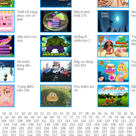
Thiết kế trang
Bắn bi phá
Mot
phục cho cô
khối 175
hì
giáo
Xếp hình chú
Khổng lồ
Thi
ong
phiêu lưu 2
ph
Mo
Né tránh
Đậu xe đúng
Tr
bóng đèn
chỗ 263
kiể
Noel
Trang điểm
Pou phiêu lưu
Bắ
kiểu 336
16
xa
15
16
17
18
19
20
21
22
23
24
25
26
27
28
29
30
31
32
33
34
35
61
62
63
64
65
66
67
68
69
70
71
72
73
74
75
76
77
78
79
80
81
8
106
107
108
109
110
111
112
113
114
115
116
117
118
119
120
121
122
2
143
144
145
146
147
148
149
150
151
152
153
154
155
156
157
158
179
180
181
182
183
184
185
186
187
188
189
190
191
192
193
194
215
216
217
218
219
220
221
222
223
224
225
226
227
228
229
230
251
252
253
254
255
256
257
258
259
260
261
262
263
264
265
266