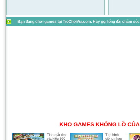
Bạn đang chơi games tại TroChoiVui.com. Hãy gọi tổng đài chăm sóc 
KHO GAMES KHỔNG LỒ CỦA 
Tinh mắt tìm
Tìm hình
vật kiểu 960
giống nhau