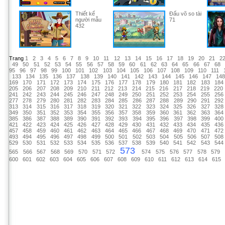
Thiết kế
Đấu võ so tài
người mẫu
71
432
Trang
1
2
3
4
5
6
7
8
9
10
11
12
13
14
15
16
17
18
19
20
21
2
49
50
51
52
53
54
55
56
57
58
59
60
61
62
63
64
65
66
67
68
95
96
97
98
99
100
101
102
103
104
105
106
107
108
109
110
111
133
134
135
136
137
138
139
140
141
142
143
144
145
146
147
14
169
170
171
172
173
174
175
176
177
178
179
180
181
182
183
184
205
206
207
208
209
210
211
212
213
214
215
216
217
218
219
220
241
242
243
244
245
246
247
248
249
250
251
252
253
254
255
256
277
278
279
280
281
282
283
284
285
286
287
288
289
290
291
292
313
314
315
316
317
318
319
320
321
322
323
324
325
326
327
328
349
350
351
352
353
354
355
356
357
358
359
360
361
362
363
364
385
386
387
388
389
390
391
392
393
394
395
396
397
398
399
400
421
422
423
424
425
426
427
428
429
430
431
432
433
434
435
436
457
458
459
460
461
462
463
464
465
466
467
468
469
470
471
472
493
494
495
496
497
498
499
500
501
502
503
504
505
506
507
508
529
530
531
532
533
534
535
536
537
538
539
540
541
542
543
544
573
565
566
567
568
569
570
571
572
574
575
576
577
578
579
600
601
602
603
604
605
606
607
608
609
610
611
612
613
614
615