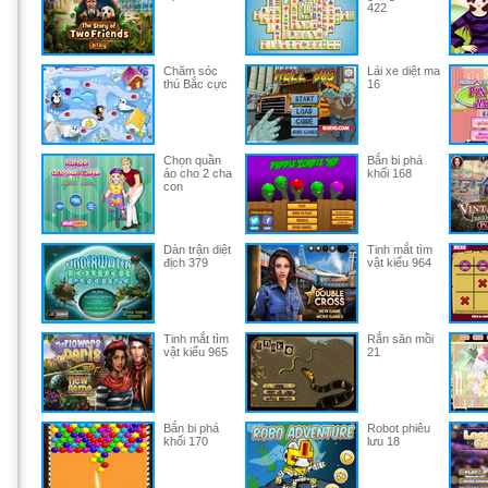
422
Chăm sóc
Lái xe diệt ma
thú Bắc cực
16
Chọn quần
Bắn bi phá
áo cho 2 cha
khối 168
con
Dàn trận diệt
Tinh mắt tìm
địch 379
vật kiểu 964
Tinh mắt tìm
Rắn săn mồi
vật kiểu 965
21
Bắn bi phá
Robot phiêu
khối 170
lưu 18