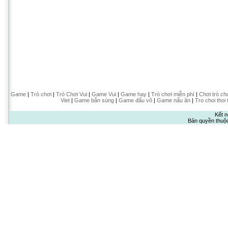
Game
|
Trò chơi
|
Trò Chơi Vui
|
Game Vui
|
Game hay
|
Trò chơi miễn phí
|
Chơi trò ch
Viet
|
Game bắn súng
|
Game đấu võ
|
Game nấu ăn
|
Tro choi thoi 
Kết n
Bản quyền thuộ