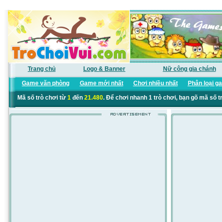
Trang chủ
Logo & Banner
Nữ công gia chánh
Game văn phòng
Game mới nhất
Chơi nhiều nhất
Phân loại g
Mã số trò chơi từ
1
đến
21.480
. Để chơi nhanh 1 trò chơi, bạn gõ mã số t