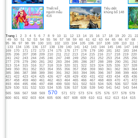
Thiết kế
Tiêu diệt
người mẫu
khủng bố 148
416
Trang
1
2
3
4
5
6
7
8
9
10
11
12
13
14
15
16
17
18
19
20
21
2
49
50
51
52
53
54
55
56
57
58
59
60
61
62
63
64
65
66
67
68
95
96
97
98
99
100
101
102
103
104
105
106
107
108
109
110
111
133
134
135
136
137
138
139
140
141
142
143
144
145
146
147
14
169
170
171
172
173
174
175
176
177
178
179
180
181
182
183
184
205
206
207
208
209
210
211
212
213
214
215
216
217
218
219
220
241
242
243
244
245
246
247
248
249
250
251
252
253
254
255
256
277
278
279
280
281
282
283
284
285
286
287
288
289
290
291
292
313
314
315
316
317
318
319
320
321
322
323
324
325
326
327
328
349
350
351
352
353
354
355
356
357
358
359
360
361
362
363
364
385
386
387
388
389
390
391
392
393
394
395
396
397
398
399
400
421
422
423
424
425
426
427
428
429
430
431
432
433
434
435
436
457
458
459
460
461
462
463
464
465
466
467
468
469
470
471
472
493
494
495
496
497
498
499
500
501
502
503
504
505
506
507
508
529
530
531
532
533
534
535
536
537
538
539
540
541
542
543
544
570
565
566
567
568
569
571
572
573
574
575
576
577
578
579
600
601
602
603
604
605
606
607
608
609
610
611
612
613
614
615