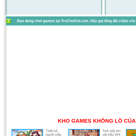
Bạn đang chơi games tại TroChoiVui.com. Hãy gọi tổng đài chăm sóc 
KHO GAMES KHỔNG LỒ CỦA 
Thiết kế
Tinh mắt tìm
người mẫu
vật kiểu 934