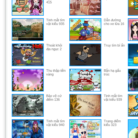
415
Tinh mắt tìm
Dẫn đường
vật kiểu 935
cho xe lửa 16
Thoát khỏi
Truy tìm bí ẩn
địa ngục 2
Thu thập tiền
Bắn hạ gấu
vàng
trúc
Bảo vệ cứ
Tinh mắt tìm
điểm 136
vật kiểu 939
Tinh mắt tìm
Trang điểm
vật kiểu 940
kiểu 323