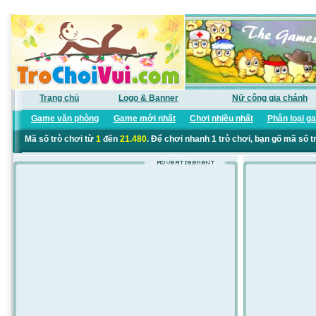
Trang chủ
Logo & Banner
Nữ công gia chánh
Game văn phòng
Game mới nhất
Chơi nhiều nhất
Phân loại g
Mã số trò chơi từ
1
đến
21.480
. Để chơi nhanh 1 trò chơi, bạn gõ mã số t