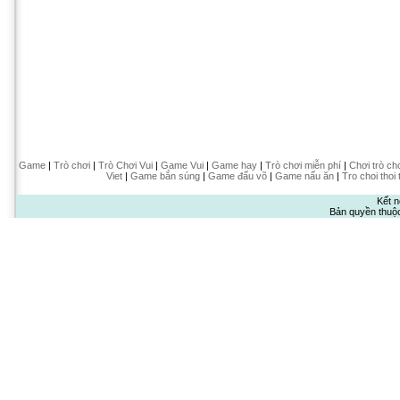
Game
|
Trò chơi
|
Trò Chơi Vui
|
Game Vui
|
Game hay
|
Trò chơi miễn phí
|
Chơi trò ch
Viet
|
Game bắn súng
|
Game đấu võ
|
Game nấu ăn
|
Tro choi thoi 
Kết n
Bản quyền thuộ