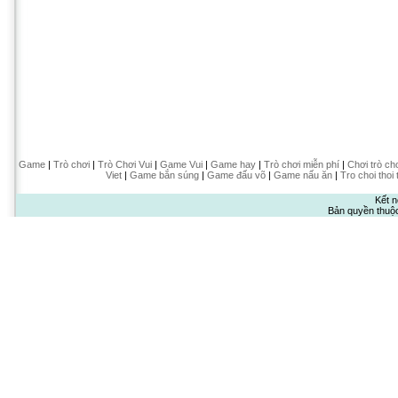
Game
|
Trò chơi
|
Trò Chơi Vui
|
Game Vui
|
Game hay
|
Trò chơi miễn phí
|
Chơi trò ch
Viet
|
Game bắn súng
|
Game đấu võ
|
Game nấu ăn
|
Tro choi thoi 
Kết n
Bản quyền thuộ