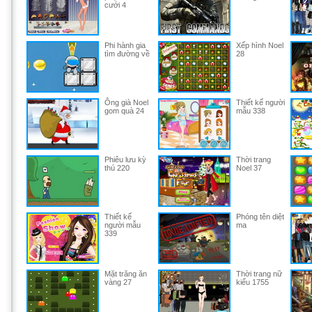
cưới 4
Phi hành gia
Xếp hình Noel
tìm đường về
28
Ông già Noel
Thiết kế người
gom quà 24
mẫu 338
Phiêu lưu kỳ
Thời trang
thú 220
Noel 37
Thiết kế
Phóng tên diệt
người mẫu
ma
339
Mặt trăng ăn
Thời trang nữ
vàng 27
kiểu 1755