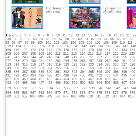
Thời trang nữ
Tinh mắt tìm
kiểu 1756
vật kiểu 754
Trang
1
2
3
4
5
6
7
8
9
10
11
12
13
14
15
16
17
18
19
20
21
2
49
50
51
52
53
54
55
56
57
58
59
60
61
62
63
64
65
66
67
68
95
96
97
98
99
100
101
102
103
104
105
106
107
108
109
110
111
133
134
135
136
137
138
139
140
141
142
143
144
145
146
147
14
169
170
171
172
173
174
175
176
177
178
179
180
181
182
183
184
205
206
207
208
209
210
211
212
213
214
215
216
217
218
219
220
241
242
243
244
245
246
247
248
249
250
251
252
253
254
255
256
277
278
279
280
281
282
283
284
285
286
287
288
289
290
291
292
313
314
315
316
317
318
319
320
321
322
323
324
325
326
327
328
349
350
351
352
353
354
355
356
357
358
359
360
361
362
363
364
385
386
387
388
389
390
391
392
393
394
395
396
397
398
399
400
421
422
423
424
425
426
427
428
429
430
431
432
433
434
435
436
457
458
459
460
461
462
463
464
465
466
467
468
469
470
471
472
493
494
495
496
497
498
499
500
501
502
503
504
505
506
507
508
529
530
531
532
533
534
535
536
537
538
539
540
541
542
543
54
564
565
566
567
568
569
570
571
572
573
574
575
576
577
578
579
600
601
602
603
604
605
606
607
608
609
610
611
612
613
614
615