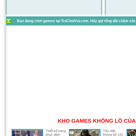
Bạn đang chơi games tại TroChoiVui.com. Hãy gọi tổng đài chăm sóc 
KHO GAMES KHỔNG LỒ CỦA 
Thiết kế trang
Tiêu diệt
phục đám
khủng bố 142