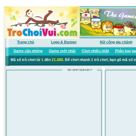
Trang chủ
Logo & Banner
Nữ công gia chánh
Game văn phòng
Game mới nhất
Chơi nhiều nhất
Phân loại g
Mã số trò chơi từ
1
đến
21.480
. Để chơi nhanh 1 trò chơi, bạn gõ mã số t