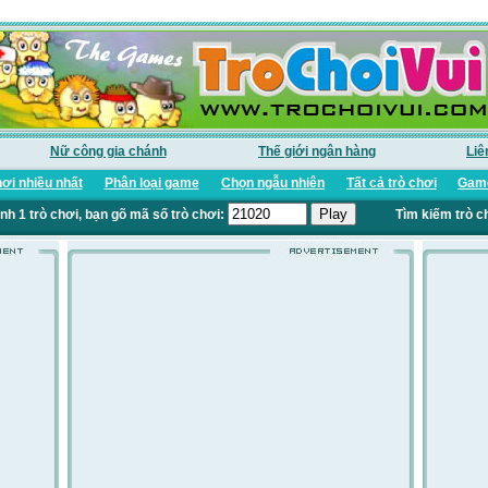
Nữ công gia chánh
Thế giới ngân hàng
Liê
ơi nhiều nhất
Phân loại game
Chọn ngẫu nhiên
Tất cả trò chơi
Game
nh 1 trò chơi, bạn gõ mã số trò chơi:
Tìm kiếm trò c