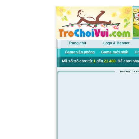
Trang chủ
Logo & Banner
Game văn phòng
Game mới nhất
Ch
Mã số trò chơi từ
1
đến
21.480
. Để chơi nha