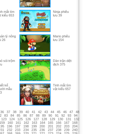
nh mắt tìm
Ninja phiêu
t kiểu 653
lưu 39
ản lý nông
Mario phiêu
ại 26
lưu 154
ó sói trộm
Dàn trận diệt
ừu
địch 375
iết kế
Tinh mắt tìm
ười mẫu
vật kiểu 657
3
36
37
38
39
40
41
42
43
44
45
46
47
48
2
83
84
85
86
87
88
89
90
91
92
93
94
123
124
125
126
127
128
129
130
131
132
159
160
161
162
163
164
165
166
167
168
195
196
197
198
199
200
201
202
203
204
231
232
233
234
235
236
237
238
239
240
267
268
269
270
271
272
273
274
275
276