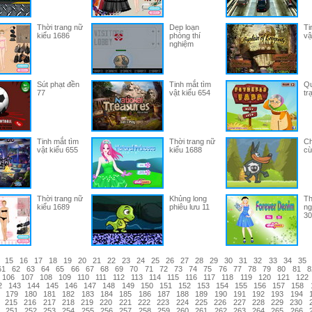
Thời trang nữ
Dẹp loạn
Ti
kiểu 1686
phòng thí
vậ
nghiệm
Sút phạt đền
Tinh mắt tìm
Qu
77
vật kiểu 654
tr
Tinh mắt tìm
Thời trang nữ
Ch
vật kiểu 655
kiểu 1688
c
Thời trang nữ
Khủng long
Th
kiểu 1689
phiêu lưu 11
ng
30
15
16
17
18
19
20
21
22
23
24
25
26
27
28
29
30
31
32
33
34
35
61
62
63
64
65
66
67
68
69
70
71
72
73
74
75
76
77
78
79
80
81
8
106
107
108
109
110
111
112
113
114
115
116
117
118
119
120
121
122
2
143
144
145
146
147
148
149
150
151
152
153
154
155
156
157
158
179
180
181
182
183
184
185
186
187
188
189
190
191
192
193
194
215
216
217
218
219
220
221
222
223
224
225
226
227
228
229
230
251
252
253
254
255
256
257
258
259
260
261
262
263
264
265
266