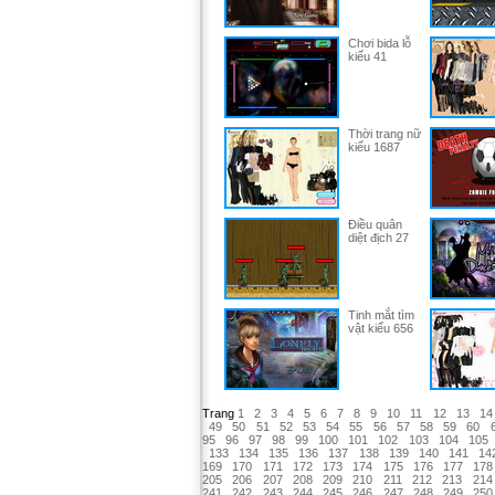
Chơi bida lỗ
kiểu 41
Thời trang nữ
kiểu 1687
Điều quân
diệt địch 27
Tinh mắt tìm
vật kiểu 656
Trang
1
2
3
4
5
6
7
8
9
10
11
12
13
14
49
50
51
52
53
54
55
56
57
58
59
60
95
96
97
98
99
100
101
102
103
104
105
133
134
135
136
137
138
139
140
141
14
169
170
171
172
173
174
175
176
177
178
205
206
207
208
209
210
211
212
213
214
241
242
243
244
245
246
247
248
249
250