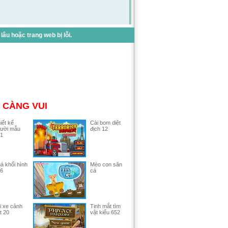
u hoặc trang web bị lỗi.
 CÀNG VUI
iết kế
Cài bom diệt
ười mẫu
địch 12
1
á khối hình
Mèo con săn
6
cá
i xe cảnh
Tinh mắt tìm
t 20
vật kiểu 652