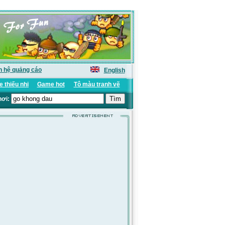
n hệ quảng cáo
English
 thiếu nhi
Game hot
Tô màu tranh vẽ
hơi: