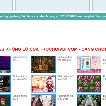
. Hãy gọi tổng đài chăm sóc khách hàng số 0918112699 nếu bạn phải chờ quá lâ
S KHỔNG LỒ CỦA TROCHOIVUI.COM - CÀNG CHƠI
Minion phiêu
Tinh mắt tìm
Th
lưu 5
vật kiểu 649
ng
30
Tinh mắt tìm
Thiết kế người
Ph
vật kiểu 650
mẫu 302
14
Minion phiêu
Thời trang nữ
Lá
lưu 6
kiểu 1685
sá