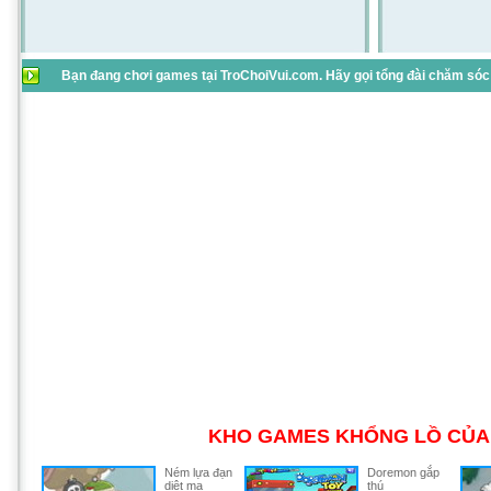
Bạn đang chơi games tại TroChoiVui.com. Hãy gọi tổng đài chăm sóc 
KHO GAMES KHỔNG LỒ CỦA 
Ném lựa đạn
Doremon gắp
diệt ma
thú