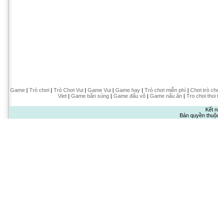
Game
|
Trò chơi
|
Trò Chơi Vui
|
Game Vui
|
Game hay
|
Trò chơi miễn phí
|
Chơi trò ch
Viet
|
Game bắn súng
|
Game đấu võ
|
Game nấu ăn
|
Tro choi thoi 
Kết n
Bản quyền thuộ