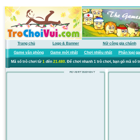
Trang chủ
Logo & Banner
Nữ công gia chánh
Game văn phòng
Game mới nhất
Chơi nhiều nhất
Phân loại g
Mã số trò chơi từ
1
đến
21.480
. Để chơi nhanh 1 trò chơi, bạn gõ mã số t