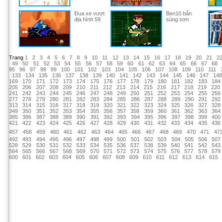
Đua xe vượt
Ben10 bắn
địa hình 59
súng sơn
Trang
1
2
3
4
5
6
7
8
9
10
11
12
13
14
15
16
17
18
19
20
21
2
49
50
51
52
53
54
55
56
57
58
59
60
61
62
63
64
65
66
67
68
95
96
97
98
99
100
101
102
103
104
105
106
107
108
109
110
111
133
134
135
136
137
138
139
140
141
142
143
144
145
146
147
14
169
170
171
172
173
174
175
176
177
178
179
180
181
182
183
184
205
206
207
208
209
210
211
212
213
214
215
216
217
218
219
220
241
242
243
244
245
246
247
248
249
250
251
252
253
254
255
256
277
278
279
280
281
282
283
284
285
286
287
288
289
290
291
292
313
314
315
316
317
318
319
320
321
322
323
324
325
326
327
328
349
350
351
352
353
354
355
356
357
358
359
360
361
362
363
364
385
386
387
388
389
390
391
392
393
394
395
396
397
398
399
400
421
422
423
424
425
426
427
428
429
430
431
432
433
434
435
436
457
458
459
460
461
462
463
464
465
466
467
468
469
470
471
47
492
493
494
495
496
497
498
499
500
501
502
503
504
505
506
507
528
529
530
531
532
533
534
535
536
537
538
539
540
541
542
543
564
565
566
567
568
569
570
571
572
573
574
575
576
577
578
579
600
601
602
603
604
605
606
607
608
609
610
611
612
613
614
615