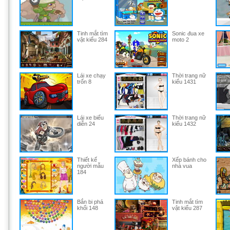
Tinh mắt tìm
Sonic đua xe
vật kiểu 284
moto 2
Lái xe chạy
Thời trang nữ
trốn 8
kiểu 1431
Lái xe biểu
Thời trang nữ
diễn 24
kiểu 1432
Thiết kế
Xếp bánh cho
người mẫu
nhà vua
184
Bắn bi phá
Tinh mắt tìm
khối 148
vật kiểu 287